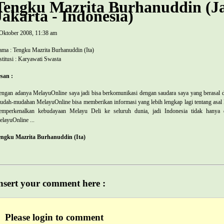
Tengku Mazrita Burhanuddin (Ja
Jakarta - Indonesia)
Oktober 2008, 11:38 am
ma : Tengku Mazrita Burhanuddin (Ita)
stitusi : Karyawati Swasta
san :
ngan adanya MelayuOnline saya jadi bisa berkomunikasi dengan saudara saya yang berasal 
dah-mudahan MelayuOnline bisa memberikan informasi yang lebih lengkap lagi tentang asal 
emperkenalkan kebudayaan Melayu Deli ke seluruh dunia, jadi
Indonesia
tidak hanya 
layuOnline ...
engku Mazrita Burhanuddin (Ita)
nsert your comment here :
Please login to comment