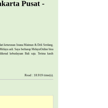
karta Pusat -
dari keturunan Istana Maimun & Deli Serdang.
Melayu asli. Saya berharap MelayuOnline bisa
dikenal kebudayaan
Bali
saja. Terima kasih
Read : 18.919 time(s).