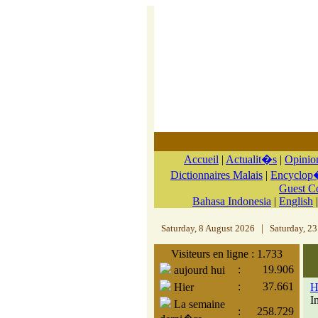
Accueil
|
Actualit�s
|
Opinio
Dictionnaires Malais
|
Encyclop�
Guest 
Bahasa Indonesia
|
English
Saturday, 8 August 2026
|
Saturday, 23
Visiteurs en ligne : 1.733
:
19.906
aujourd hui
:
37.661
Hier
H
I
La semaine
:
258.729