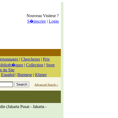
Nouveau Visiteur ?
S�inscrire
|
Login
ersonnages
|
Chercheurs
|
Prix
iblioth�ques
|
Collection
|
Store
n du Site
|
Español
|
Burmese
|
Khmer
Advanced Search »
 (Jakarta Pusat - Jakarta -