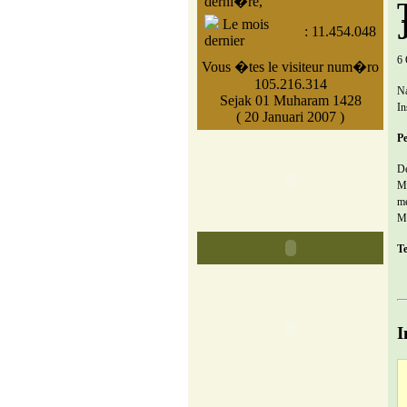
derni�re,
Le mois
:
11.454.048
dernier
6 
Vous �tes le visiteur num�ro
105.216.314
Na
Sejak 01 Muharam 1428
In
( 20 Januari 2007 )
Pe
De
Mu
m
Me
T
I