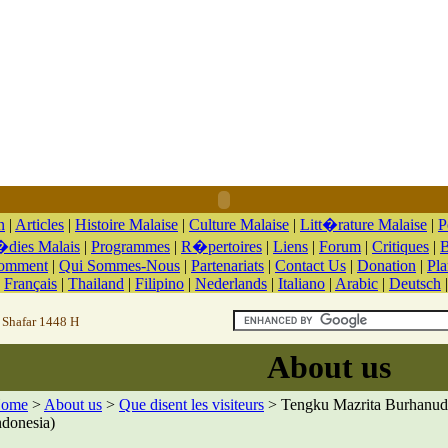
n
|
Articles
|
Histoire Malaise
|
Culture Malaise
|
Litt�rature Malaise
|
P
dies Malais
|
Programmes
|
R�pertoires
|
Liens
|
Forum
|
Critiques
|
B
Comment
|
Qui Sommes-Nous
|
Partenariats
|
Contact Us
|
Donation
|
Pla
|
Français
|
Thailand
|
Filipino
|
Nederlands
|
Italiano
|
Arabic
|
Deutsch
 Shafar 1448 H
About us
ome
>
About us
>
Que disent les visiteurs
> Tengku Mazrita Burhanuddin
ndonesia)