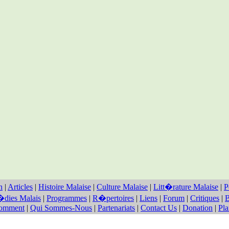
n
|
Articles
|
Histoire Malaise
|
Culture Malaise
|
Litt�rature Malaise
|
P
dies Malais
|
Programmes
|
R�pertoires
|
Liens
|
Forum
|
Critiques
|
B
Comment
|
Qui Sommes-Nous
|
Partenariats
|
Contact Us
|
Donation
|
Pla