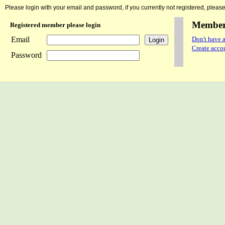
Please login with your email and password, if you currently not registered, please 
Member 
Registered member please login
Email
Don't have a
Create accou
Password