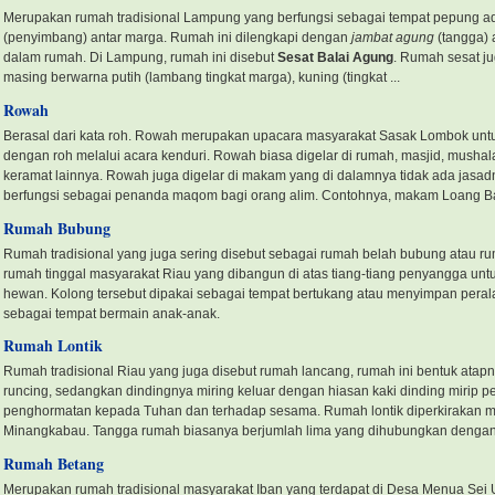
Merupakan rumah tradisional Lampung yang berfungsi sebagai tempat pepung ad
(penyimbang) antar marga. Rumah ini dilengkapi dengan
jambat agung
(tangga) 
dalam rumah. Di Lampung, rumah ini disebut
Sesat Balai Agung
. Rumah sesat ju
masing berwarna putih (lambang tingkat marga), kuning (tingkat ...
Rowah
Berasal dari kata roh. Rowah merupakan upacara masyarakat Sasak Lombok unt
dengan roh melalui acara kenduri. Rowah biasa digelar di rumah, masjid, mushal
keramat lainnya. Rowah juga digelar di makam yang di dalamnya tidak ada jasa
berfungsi sebagai penanda maqom bagi orang alim. Contohnya, makam Loang Bal
Rumah Bubung
Rumah tradisional yang juga sering disebut sebagai rumah belah bubung atau 
rumah tinggal masyarakat Riau yang dibangun di atas tiang-tiang penyangga un
hewan. Kolong tersebut dipakai sebagai tempat bertukang atau menyimpan peral
sebagai tempat bermain anak-anak.
Rumah Lontik
Rumah tradisional Riau yang juga disebut rumah lancang, rumah ini bentuk ata
runcing, sedangkan dindingnya miring keluar dengan hiasan kaki dinding mirip p
penghormatan kepada Tuhan dan terhadap sesama. Rumah lontik diperkirakan 
Minangkabau. Tangga rumah biasanya berjumlah lima yang dihubungkan dengan 
Rumah Betang
Merupakan rumah tradisional masyarakat Iban yang terdapat di Desa Menua Sei 