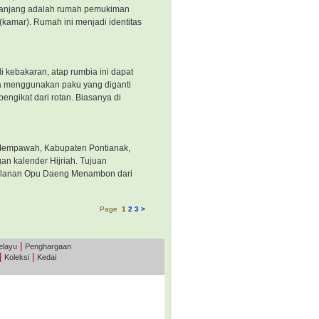
 panjang adalah rumah pemukiman
(kamar). Rumah ini menjadi identitas
i kebakaran, atap rumbia ini dapat
pa menggunakan paku yang diganti
engikat dari rotan. Biasanya di
a Mempawah, Kabupaten Pontianak,
gan kalender Hijriah. Tujuan
erjalanan Opu Daeng Menambon dari
Page
1
2
3
>
|
elayu
Penghargaan
|
|
Koleksi
Kedai