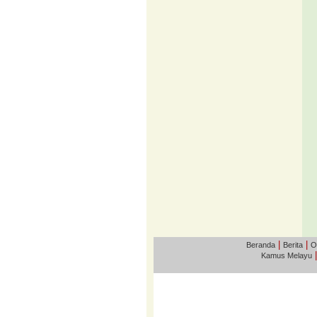
|
|
Beranda
Berita
O
Kamus Melayu