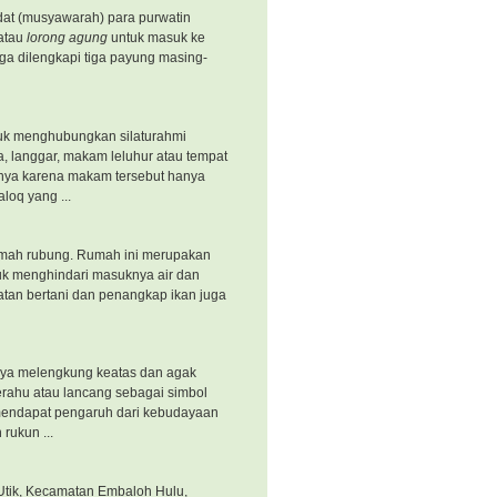
at (musyawarah) para purwatin
atau
lorong agung
untuk masuk ke
ga dilengkapi tiga payung masing-
uk menghubungkan silaturahmi
a, langgar, makam leluhur atau tempat
dnya karena makam tersebut hanya
oq yang ...
rumah rubung. Rumah ini merupakan
tuk menghindari masuknya air dan
atan bertani dan penangkap ikan juga
pnya melengkung keatas dan agak
erahu atau lancang sebagai simbol
mendapat pengaruh dari kebudayaan
rukun ...
Utik, Kecamatan Embaloh Hulu,