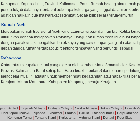
Kabupaten Kapuas Hulu, Provinsi Kalimantan Barat. Rumah betang atau rumah
penduduk, di dalamnya terdapat beberapa keluarga yang tinggal dalam bilik-bilik 
adat dan harkat hidup masyarakat setempat. Setiap bilik secara terun-temurun ...
Rumah Aceh
Merupakan rumah tradisional Aceh yang atapnya terbuat dari rumbia. Ketika terjad
diturunkan dengan melepaskan ikatannya. Bangunan rumah Aceh ini dibuat tan
dengan pasak untuk mengaitkan balok kayu yang satu dengan yang lain atau tali p
depan tangga rumah terdapat guci/gentong/tempayan yang berfungsi sebagai ...
Robo-robo
Robo-robo
merupakan ritual yang digelar oleh kerabat Istana Amantubillah Kot
Provinsi Kalimantan Barat
setiap hari Rabu terakhir bulan Safar menurut perhitun
menggelar ritual ini adalah untuk memperingati kedatangan atau napak tilas p
Kerajaan Matan Martapura, Kabupaten Ketapang, menuju Kerajaan ...
|
|
|
|
|
|
pini
Artikel
Sejarah Melayu
Budaya Melayu
Sastra Melayu
Tokoh Melayu
Peneliti M
|
|
|
|
|
|
|
Ensiklopedi Melayu
Agenda
Direktori
Pautan
Forum
Resensi Buku
Perpustakaan
|
|
|
|
|
Komentar Tamu
Tentang Kami
Kerjasama
Hubungi Kami
Donasi
Peta Situs