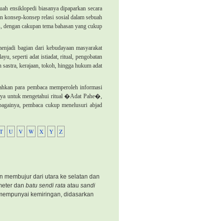
ah ensiklopedi biasanya dipaparkan secara
pun konsep-konsep relasi sosial dalam sebuah
s, dengan cakupan tema bahasan yang cukup
enjadi bagian dari kebudayaan masyarakat
 seperti adat istiadat, ritual, pengobatan
an sastra, kerajaan, tokoh, hingga hukum adat
dahkan para pembaca memperoleh informasi
lnya untuk mengetahui ritual �Adat Pahe�,
gainya, pembaca cukup menelusuri abjad
T
U
V
W
X
Y
Z
 membujur dari utara ke selatan dan
 meter dan
batu sendi rata
atau
sandi
pi mempunyai kemiringan, didasarkan