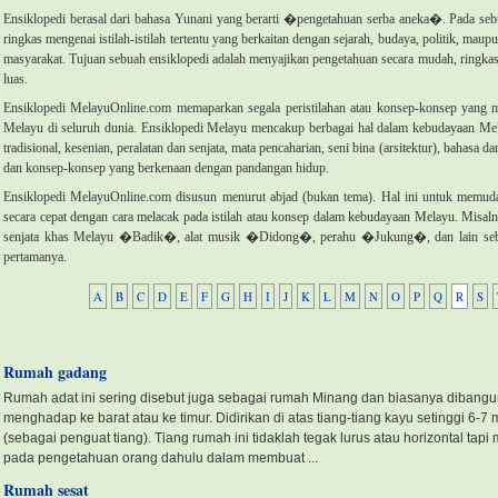
Ensiklopedi berasal dari bahasa Yunani yang berarti �pengetahuan serba aneka�. Pada sebu
ringkas mengenai istilah-istilah tertentu yang berkaitan dengan sejarah, budaya, politik, mau
masyarakat. Tujuan sebuah ensiklopedi adalah menyajikan pengetahuan secara mudah, ringka
luas.
Ensiklopedi MelayuOnline.com memaparkan segala peristilahan atau konsep-konsep yang m
Melayu di seluruh dunia. Ensiklopedi Melayu mencakup berbagai hal dalam kebudayaan Melayu,
tradisional, kesenian, peralatan dan senjata, mata pencaharian, seni bina (arsitektur), bahasa d
dan konsep-konsep yang berkenaan dengan pandangan hidup.
Ensiklopedi MelayuOnline.com disusun menurut abjad (bukan tema). Hal ini untuk memu
secara cepat dengan cara melacak pada istilah atau konsep dalam kebudayaan Melayu. Misa
senjata khas Melayu �Badik�, alat musik �Didong�, perahu �Jukung�, dan lain seba
pertamanya.
A
B
C
D
E
F
G
H
I
J
K
L
M
N
O
P
Q
R
S
Rumah gadang
Rumah adat ini sering disebut juga sebagai rumah Minang dan biasanya dibangun
menghadap ke barat atau ke timur. Didirikan di atas tiang-tiang kayu setinggi 6-7
(sebagai penguat tiang). Tiang rumah ini tidaklah tegak lurus atau horizontal ta
pada pengetahuan orang dahulu dalam membuat ...
Rumah sesat