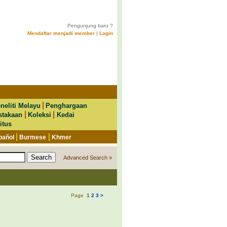
Pengunjung baru ?
Mendaftar menjadi member
|
Login
|
neliti Melayu
Penghargaan
|
|
stakaan
Koleksi
Kedai
itus
|
|
pañol
Burmese
Khmer
Advanced Search »
Page
1
2
3
>