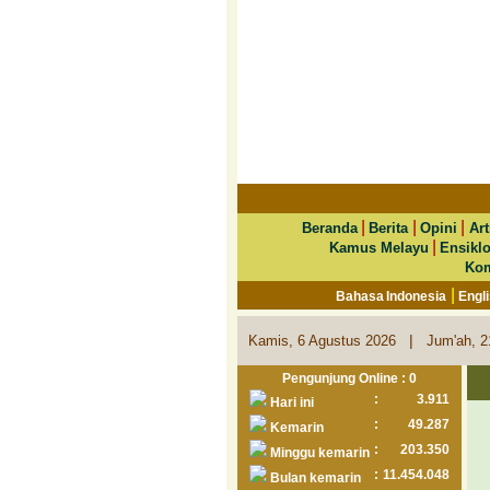
|
|
|
Beranda
Berita
Opini
Art
|
Kamus Melayu
Ensikl
Kom
|
Bahasa Indonesia
Engl
|
Kamis, 6 Agustus 2026
Jum'ah, 2
Pengunjung Online : 0
:
3.911
Hari ini
:
49.287
Kemarin
:
203.350
Minggu kemarin
:
11.454.048
Bulan kemarin