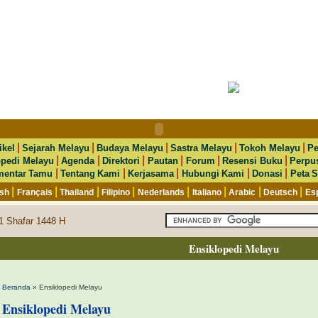
|
|
|
|
|
ikel
Sejarah Melayu
Budaya Melayu
Sastra Melayu
Tokoh Melayu
Pe
|
|
|
|
|
|
opedi Melayu
Agenda
Direktori
Pautan
Forum
Resensi Buku
Perpu
|
|
|
|
|
entar Tamu
Tentang Kami
Kerjasama
Hubungi Kami
Donasi
Peta S
|
|
|
|
|
|
|
|
ish
Français
Thailand
Filipino
Nederlands
Italiano
Arabic
Deutsch
Es
1 Shafar 1448 H
Ensiklopedi Melayu
Beranda
» Ensiklopedi Melayu
Ensiklopedi Melayu