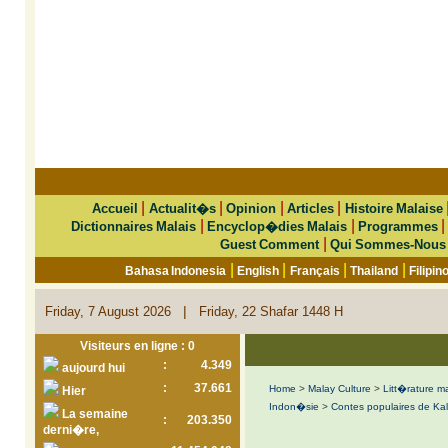
|
|
|
|
Accueil
Actualit�s
Opinion
Articles
Histoire Malaise
|
|
Dictionnaires Malais
Encyclop�dies Malais
Programmes
|
Guest Comment
Qui Sommes-Nous
|
|
|
|
Bahasa Indonesia
English
Français
Thailand
Filipin
|
Friday, 7 August 2026
Friday, 22 Shafar 1448 H
Visiteurs en ligne : 0
:
4.349
aujourd hui
:
37.661
Home
>
Malay Culture
>
Litt�rature m
Hier
Indon�sie
>
Contes populaires de Ka
La semaine
:
203.350
derni�re,