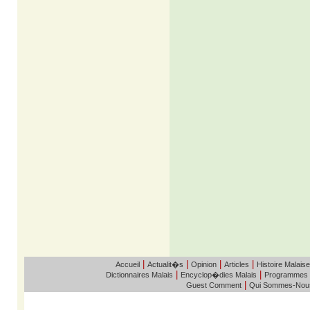
|
|
|
|
Accueil
Actualit�s
Opinion
Articles
Histoire Malaise
|
|
Dictionnaires Malais
Encyclop�dies Malais
Programmes
|
Guest Comment
Qui Sommes-Nou