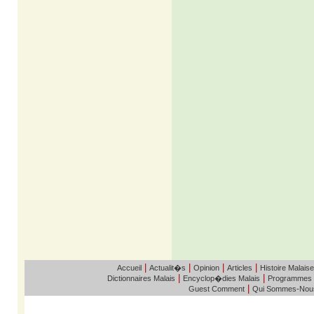
|
|
|
|
Accueil
Actualit�s
Opinion
Articles
Histoire Malaise
|
|
Dictionnaires Malais
Encyclop�dies Malais
Programmes
|
Guest Comment
Qui Sommes-Nou