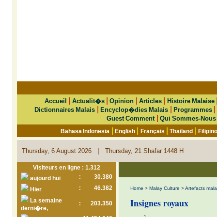
|
|
|
|
Accueil
Actualit�s
Opinion
Articles
Histoire Malaise
|
|
Dictionnaires Malais
Encyclop�dies Malais
Programmes
|
Guest Comment
Qui Sommes-Nous
|
|
|
|
Bahasa Indonesia
English
Français
Thailand
Filipin
|
Thursday, 6 August 2026
Thursday, 21 Shafar 1448 H
Visiteurs en ligne : 1.312
:
30.380
aujourd hui
:
46.382
Home
>
Malay Culture
>
Artefacts mala
Hier
Insignes royaux
La semaine
:
203.350
derni�re,