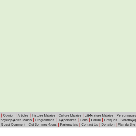
|
|
|
|
|
|
Opinion
Articles
Histoire Malaise
Culture Malaise
Litt�rature Malaise
Personnage
|
|
|
|
|
|
Encyclop�dies Malais
Programmes
R�pertoires
Liens
Forum
Critiques
Biblioth�
|
|
|
|
|
Guest Comment
Qui Sommes-Nous
Partenariats
Contact Us
Donation
Plan du Site