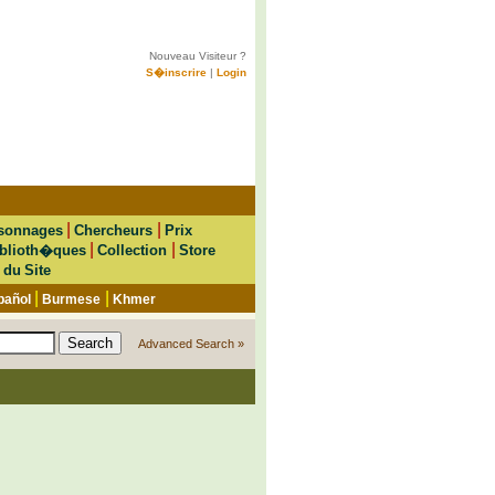
Nouveau Visiteur ?
S�inscrire
|
Login
|
|
sonnages
Chercheurs
Prix
|
|
blioth�ques
Collection
Store
 du Site
|
|
pañol
Burmese
Khmer
Advanced Search »