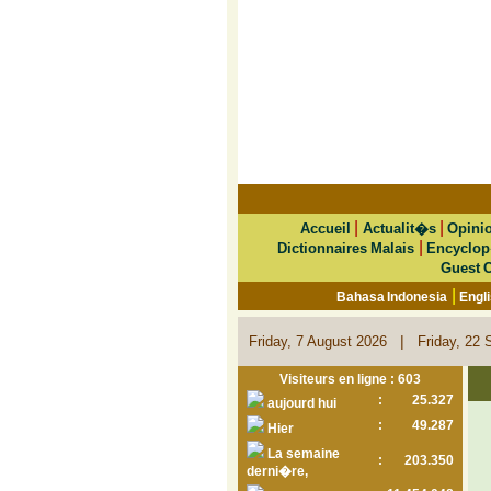
|
|
Accueil
Actualit�s
Opini
|
Dictionnaires Malais
Encyclop
Guest 
|
Bahasa Indonesia
Engl
|
Friday, 7 August 2026
Friday, 22 
Visiteurs en ligne : 603
:
25.327
aujourd hui
:
49.287
Hier
La semaine
:
203.350
derni�re,