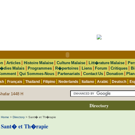
|
|
|
|
|
on
Articles
Histoire Malaise
Culture Malaise
Litt�rature Malaise
Per
|
|
|
|
|
|
�dies Malais
Programmes
R�pertoires
Liens
Forum
Critiques
Bi
|
|
|
|
|
Comment
Qui Sommes-Nous
Partenariats
Contact Us
Donation
Plan
|
|
|
|
|
|
|
|
ish
Français
Thailand
Filipino
Nederlands
Italiano
Arabic
Deutsch
Es
Shafar 1448 H
Directory
Home
>
Directory
> Sant� et Th�rapie
Sant� et Th�rapie