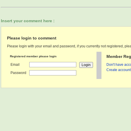
Insert your comment here :
Please login to comment
Please login with your email and password, if you currently not registered, plea
Member Regi
Registered member please login
Email
Don't have acco
Create account 
Password