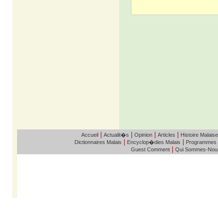
|
|
|
|
Accueil
Actualit�s
Opinion
Articles
Histoire Malaise
|
|
Dictionnaires Malais
Encyclop�dies Malais
Programmes
|
Guest Comment
Qui Sommes-Nou