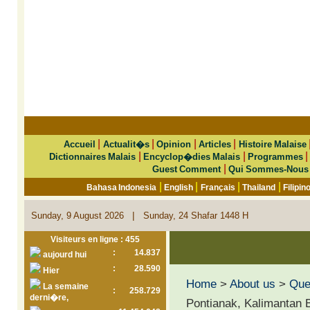
|
|
|
|
Accueil
Actualit�s
Opinion
Articles
Histoire Malaise
|
|
Dictionnaires Malais
Encyclop�dies Malais
Programmes
|
Guest Comment
Qui Sommes-Nous
|
|
|
|
Bahasa Indonesia
English
Français
Thailand
Filipin
|
Sunday, 9 August 2026
Sunday, 24 Shafar 1448 H
Visiteurs en ligne : 455
:
14.837
aujourd hui
:
28.590
Hier
Home
>
About us
>
Que 
La semaine
:
258.729
derni�re,
Pontianak, Kalimantan B