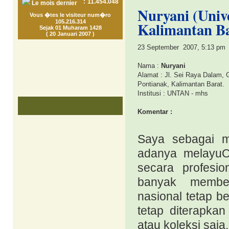
:
11.454.048
Le mois dernier
Nuryani (Univ
Vous �tes le visiteur num�ro
105.216.314
Kalimantan Ba
Sejak 01 Muharam 1428
( 20 Januari 2007 )
23 September  2007, 5:13 pm
Nama : 
Nuryani
Alamat : Jl. Sei Raya Dalam, 
Pontianak, Kalimantan Barat.
Institusi : UNTAN - mhs
Komentar :
Saya sebagai m
adanya melayuOn
secara profesio
banyak membe
nasional tetap 
tetap diterapka
atau koleksi saja.