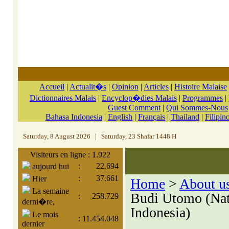
Accueil
|
Actualit�s
|
Opinion
|
Articles
|
Histoire Malaise
Dictionnaires Malais
|
Encyclop�dies Malais
|
Programmes
|
Guest Comment
|
Qui Sommes-Nous
Bahasa Indonesia
|
English
|
Français
|
Thailand
|
Filipin
Saturday, 8 August 2026
|
Saturday, 23 Shafar 1448 H
Visiteurs en ligne : 1.922
:
22.694
aujourd hui
:
37.661
Hier
Home
>
About u
La semaine
Budi Utomo (Nati
:
258.729
derni�re,
Indonesia)
Le mois
:
11.454.048
dernier