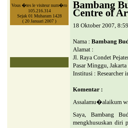
Bambang Bud
Vous �tes le visiteur num�ro
Centre of Ar
105.216.314
Sejak 01 Muharam 1428
( 20 Januari 2007 )
18 Oktober 2007, 8:5
Nama :
Bambang Bud
Alamat :
Jl. Raya Condet Pejate
Pasar Minggu, Jakarta 
Institusi :
Researcher i
Komentar :
Assalamu�alaikum wr
Saya, Bambang Budi
mengkhususkan diri pa