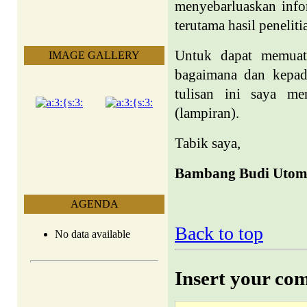
menyebarluaskan infor
terutama hasil penelit
Untuk dapat memuat 
IMAGE GALLERY
bagaimana dan kepada 
tulisan ini saya me
(lampiran).
Tabik saya,
Bambang Budi Uto
AGENDA
Back to top
No data available
Insert your co