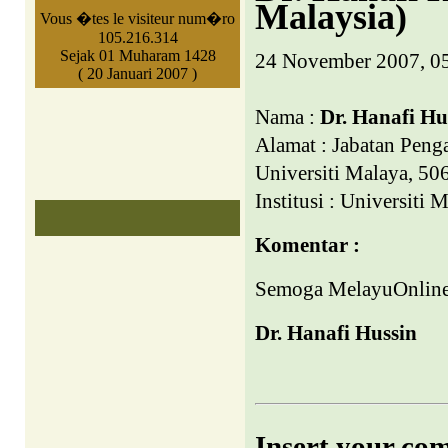
Malaysia)
Vous �tes le visiteur num�ro
105.216.314
Sejak 01 Muharam 1428
24 November 2007, 0
( 20 Januari 2007 )
Nama :
Dr. Hanafi Hu
Alamat : Jabatan Penga
Universiti Malaya, 5
Institusi : Universiti 
Komentar :
Semoga MelayuOnline.
Dr. Hanafi Hussin
Insert your co