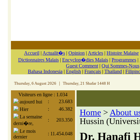
Accueil
|
Actualit�s
|
Opinion
|
Articles
|
Histoire Malaise
Dictionnaires Malais
|
Encyclop�dies Malais
|
Programmes
|
Guest Comment
|
Qui Sommes-Nous
Bahasa Indonesia
|
English
|
Français
|
Thailand
|
Filipin
Thursday, 6 August 2026
|
Thursday, 21 Shafar 1448 H
Visiteurs en ligne : 1.034
:
23.683
aujourd hui
:
46.382
Hier
Home
>
About u
La semaine
Hussin (Universi
:
203.350
derni�re,
Le mois
Dr. Hanafi H
:
11.454.048
dernier