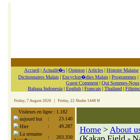
Accueil
|
Actualit�s
|
Opinion
|
Articles
|
Histoire Malaise
Dictionnaires Malais
|
Encyclop�dies Malais
|
Programmes
|
Guest Comment
|
Qui Sommes-Nous
Bahasa Indonesia
|
English
|
Français
|
Thailand
|
Filipin
Friday, 7 August 2026
|
Friday, 22 Shafar 1448 H
Visiteurs en ligne : 1.182
:
23.140
aujourd hui
:
49.287
Hier
Home
>
About u
La semaine
(Kakap Field - N
:
203.350