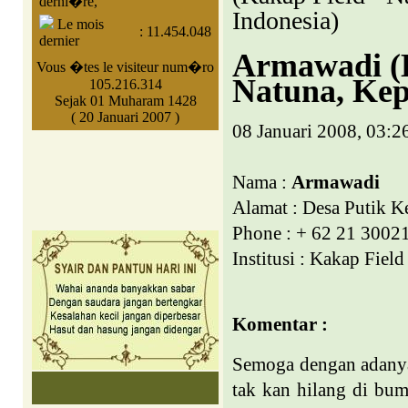
derni�re,
Indonesia)
Le mois
:
11.454.048
dernier
Armawadi (K
Vous �tes le visiteur num�ro
Natuna, Kep
105.216.314
Sejak 01 Muharam 1428
( 20 Januari 2007 )
08 Januari 2008, 03:2
Nama :
Armawadi
Alamat : Desa Putik K
Phone : + 62 21 3002
Institusi : Kakap Field
Komentar :
Semoga dengan adanya
tak
kan
hilang di bumi