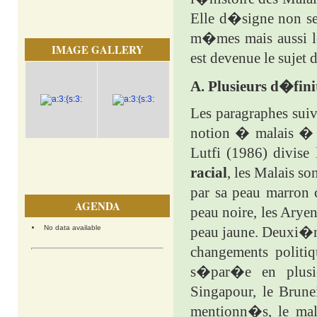
Elle d�signe non se
m�mes mais aussi leu
IMAGE GALLERY
est devenue le sujet 
A. Plusieurs d�fini
Les paragraphes suiv
notion � malais � en
Lutfi (1986) divise
racial
, les Malais so
par sa peau marron 
AGENDA
peau noire, les Arye
No data available
peau jaune. Deuxi�
changements politiq
s�par�e en plusie
Singapour, le Brunei
mentionn�s, le mal