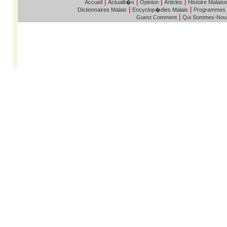
|
|
|
|
Accueil
Actualit�s
Opinion
Articles
Histoire Malaise
|
|
Dictionnaires Malais
Encyclop�dies Malais
Programmes
|
Guest Comment
Qui Sommes-Nou