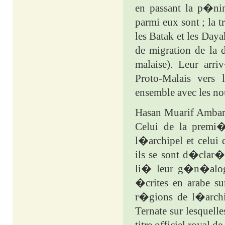
en passant la p�nins
parmi eux sont ; la 
les Batak et les Day
de migration de la
malaise). Leur ar
Proto-Malais vers
ensemble avec les n
Hasan Muarif Ambary
Celui de la premi
l�archipel et celui 
ils se sont d�clar�
li� leur g�n�alogi
�crites en arabe su
r�gions de l�archip
Ternate sur lesquell