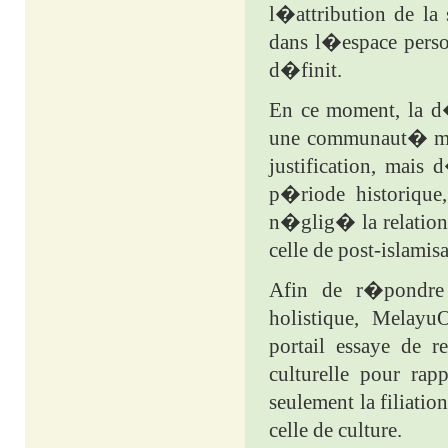
l�attribution de l
dans l�espace perso
d�finit.
En ce moment, la d
une communaut� mus
justification, mais 
p�riode historique
n�glig� la relation
celle de post-islamisa
Afin de r�pondre c
holistique, Melayu
portail essaye de r
culturelle pour rap
seulement la filiatio
celle de culture.