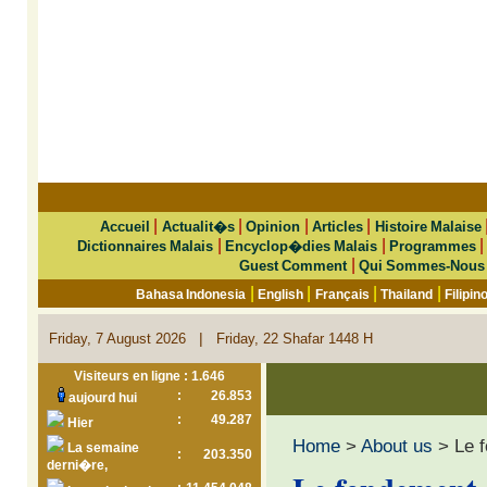
|
|
|
|
Accueil
Actualit�s
Opinion
Articles
Histoire Malaise
|
|
Dictionnaires Malais
Encyclop�dies Malais
Programmes
|
Guest Comment
Qui Sommes-Nous
|
|
|
|
Bahasa Indonesia
English
Français
Thailand
Filipin
|
Friday, 7 August 2026
Friday, 22 Shafar 1448 H
Visiteurs en ligne : 1.646
:
26.853
aujourd hui
:
49.287
Hier
Home
>
About us
> Le f
La semaine
:
203.350
derni�re,