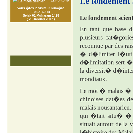
Le fondement 
:
11.454.048
Le mois dernier
Vous �tes le visiteur num�ro
105.216.314
Sejak 01 Muharam 1428
Le fondement
scien
( 20 Januari 2007 )
En tant que base 
plusieurs cat�gorie
reconnue par des rai
� d�limiter l�util
d�limitation sert � 
la diversit� d�inte
mondiaux.
Le mot � malais � p
chinoises dat�es de
malais nousantarien
qui �tait situ� � 
situait autour de la
l�histoire des Mala