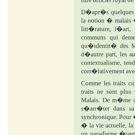
titre officiel royal 
D�apr�s quelques d�
la notion � malais �
litt�rature, l�art,
communs qui demeu
qu�identit� des M
d�autre part, les au
contextualisme, ten
corr�lativement avec 
Comme les traits cu
traits ne sont pl
Malais. De m�me qu
s�arr�ter dans sa 
synchronique. Pour 
� la vie actuelle, l
un paradigme �tant