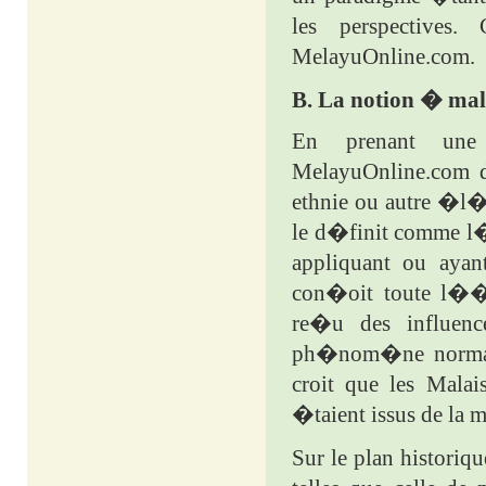
les perspective
MelayuOnline.com.
B. La notion � ma
En prenant une p
MelayuOnline.com d
ethnie ou autre �l�m
le d�finit comme l
appliquant ou ayan
con�oit toute l��v
re�u des influenc
ph�nom�ne normal d
croit que les Malai
�taient issus de la m
Sur le plan historiq