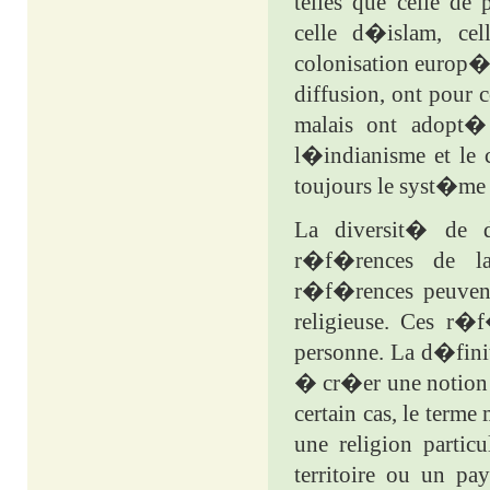
telles que celle d
celle d�islam, ce
colonisation europ�e
diffusion, ont pour 
malais ont adopt�
l�indianisme et le 
toujours le syst�m
La diversit� de d
r�f�rences de la
r�f�rences peuvent 
religieuse. Ces r�
personne. La d�fini
� cr�er une notion re
certain cas, le ter
une religion partic
territoire ou un p