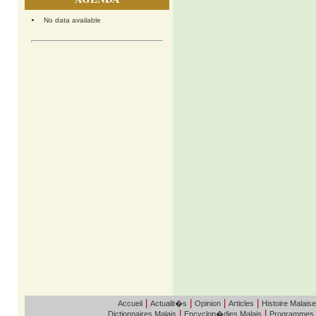
No data available
|
|
|
|
Accueil
Actualit�s
Opinion
Articles
Histoire Malaise
|
|
Dictionnaires Malais
Encyclop�dies Malais
Programmes