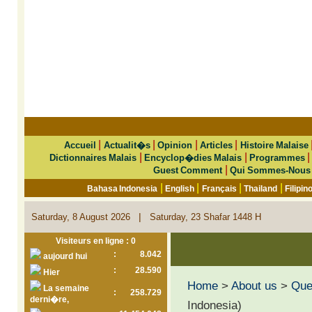
|
|
|
|
Accueil
Actualit�s
Opinion
Articles
Histoire Malaise
|
|
Dictionnaires Malais
Encyclop�dies Malais
Programmes
|
Guest Comment
Qui Sommes-Nous
|
|
|
|
Bahasa Indonesia
English
Français
Thailand
Filipin
|
Saturday, 8 August 2026
Saturday, 23 Shafar 1448 H
Visiteurs en ligne : 0
:
8.042
aujourd hui
:
28.590
Hier
Home
>
About us
>
Que 
La semaine
:
258.729
derni�re,
Indonesia)