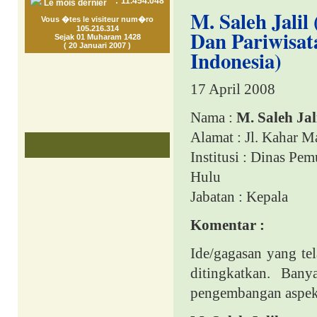
:
11.454.048
Le mois dernier
M. Saleh Jali
Vous �tes le visiteur num�ro
105.216.314
Dan Pariwisata
Sejak 01 Muharam 1428
( 20 Januari 2007 )
Indonesia)
17 April 2008
Nama :
M. Saleh Jal
Alamat : Jl. Kahar 
Institusi :
Dinas Pemu
Hulu
Jabatan
: Kepala
Komentar :
Ide/gagasan yang te
ditingkatkan. Ban
pengembangan aspek