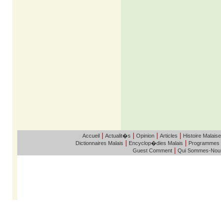
|
|
|
|
Accueil
Actualit�s
Opinion
Articles
Histoire Malaise
|
|
Dictionnaires Malais
Encyclop�dies Malais
Programmes
|
Guest Comment
Qui Sommes-Nou