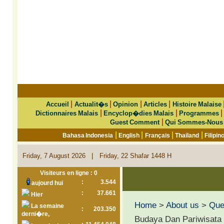
|
|
|
|
Accueil
Actualit�s
Opinion
Articles
Histoire Malaise
|
|
Dictionnaires Malais
Encyclop�dies Malais
Programmes
|
Guest Comment
Qui Sommes-Nous
|
|
|
|
Bahasa Indonesia
English
Français
Thailand
Filipin
|
Friday, 7 August 2026
Friday, 22 Shafar 1448 H
Visiteurs en ligne : 0
:
3.544
aujourd hui
:
37.661
Hier
Home
>
About us
>
Que 
La semaine
:
203.350
derni�re,
Budaya Dan Pariwisata K