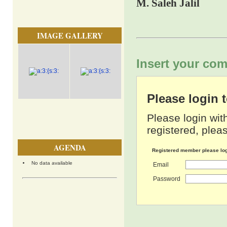
M. Saleh Jalil
IMAGE GALLERY
Insert your com
Please login
Please login wit
registered, pleas
AGENDA
Registered member please lo
No data available
Email
Password