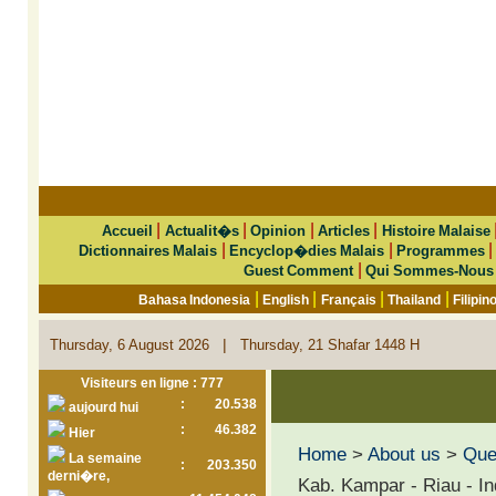
|
|
|
|
Accueil
Actualit�s
Opinion
Articles
Histoire Malaise
|
|
Dictionnaires Malais
Encyclop�dies Malais
Programmes
|
Guest Comment
Qui Sommes-Nous
|
|
|
|
Bahasa Indonesia
English
Français
Thailand
Filipin
|
Thursday, 6 August 2026
Thursday, 21 Shafar 1448 H
Visiteurs en ligne : 777
:
20.538
aujourd hui
:
46.382
Hier
Home
>
About us
>
Que 
La semaine
:
203.350
derni�re,
Kab. Kampar - Riau - In