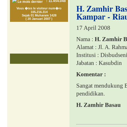
:
11.454.048
Le mois dernier
H. Zamhir Bas
Vous �tes le visiteur num�ro
105.216.314
Kampar - Riau
Sejak 01 Muharam 1428
( 20 Januari 2007 )
17 April 2008
Nama :
H. Zamhir 
Alamat : Jl. A. Rah
Institusi : Disbudse
Jabatan : Kasubdin
Komentar :
Sangat mendukung B
pendidikan.
H. Zamhir Basau