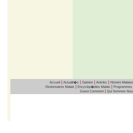
|
|
|
|
Accueil
Actualit�s
Opinion
Articles
Histoire Malaise
|
|
Dictionnaires Malais
Encyclop�dies Malais
Programmes
|
Guest Comment
Qui Sommes-Nou