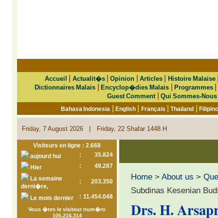
|
|
|
|
Accueil
Actualit�s
Opinion
Articles
Histoire Malaise
|
|
Dictionnaires Malais
Encyclop�dies Malais
Programmes
|
Guest Comment
Qui Sommes-Nous
|
|
|
|
Bahasa Indonesia
English
Français
Thailand
Filipin
|
Friday, 7 August 2026
Friday, 22 Shafar 1448 H
Visiteurs en ligne : 2.668
:
35.824
aujourd hui
:
49.287
Hier
Home
>
About us
>
Que 
La semaine
:
203.350
derni�re,
Subdinas Kesenian Buds
:
11.454.048
Le mois dernier
Drs. H. Arsap
Vous �tes le visiteur num�ro
105.216.314