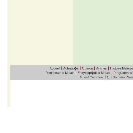
|
|
|
|
Accueil
Actualit�s
Opinion
Articles
Histoire Malaise
|
|
Dictionnaires Malais
Encyclop�dies Malais
Programmes
|
Guest Comment
Qui Sommes-Nou