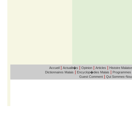
|
|
|
|
Accueil
Actualit�s
Opinion
Articles
Histoire Malaise
|
|
Dictionnaires Malais
Encyclop�dies Malais
Programmes
|
Guest Comment
Qui Sommes-Nou