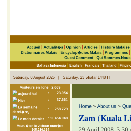
|
|
|
|
Accueil
Actualit�s
Opinion
Articles
Histoire Malaise
|
|
Dictionnaires Malais
Encyclop�dies Malais
Programmes
|
Guest Comment
Qui Sommes-Nous
|
|
|
|
Bahasa Indonesia
English
Français
Thailand
Filipin
|
Saturday, 8 August 2026
Saturday, 23 Shafar 1448 H
Visiteurs en ligne : 2.069
:
23.954
aujourd hui
:
37.661
Hier
Home
>
About us
>
Que 
La semaine
:
258.729
derni�re,
Zam (Kuala Lip
:
11.454.048
Le mois dernier
Vous �tes le visiteur num�ro
29 April 2008, 3:30
105.216.314