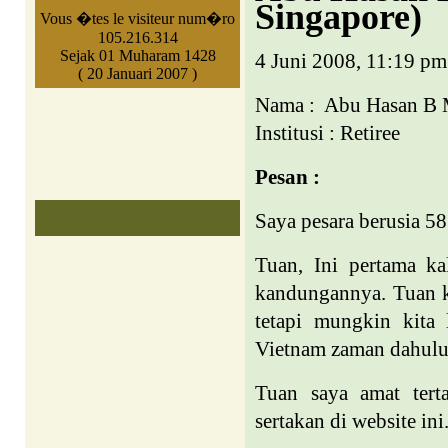
Singapore)
Vous �tes le visiteur num�ro
105.216.314
Sejak 01 Muharam 1428
4 Juni 2008, 11:19 pm
( 20 Januari 2007 )
Nama :
Abu Hasan B 
Institusi : Retiree
Pesan :
Saya pesara berusia 5
Tuan, Ini pertama ka
kandungannya. Tuan k
tetapi mungkin kita
Vietnam
zaman dahulu
Tuan saya amat tert
sertakan di website ini