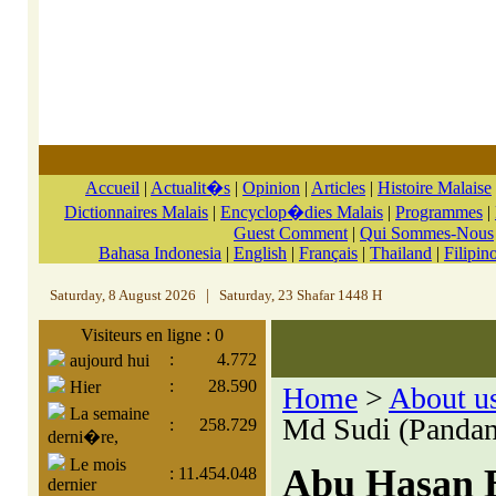
Accueil
|
Actualit�s
|
Opinion
|
Articles
|
Histoire Malaise
Dictionnaires Malais
|
Encyclop�dies Malais
|
Programmes
|
Guest Comment
|
Qui Sommes-Nous
Bahasa Indonesia
|
English
|
Français
|
Thailand
|
Filipin
Saturday, 8 August 2026
|
Saturday, 23 Shafar 1448 H
Visiteurs en ligne : 0
:
4.772
aujourd hui
:
28.590
Hier
Home
>
About u
La semaine
Md Sudi (Pandan
:
258.729
derni�re,
Le mois
Abu Hasan 
:
11.454.048
dernier