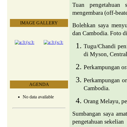
Tuan pengetahuan s
mengembara (off-beaten
IMAGE GALLERY
Bolehkan saya meny
dan
Cambodia
. Foto 
Tugu/Chandi pen
di Myson
,
Centra
Perkampungan ora
Perkampungan or
AGENDA
Cambodia
.
No data available
Orang Melayu, pe
Sumbangan saya amat 
pengetahuan sekelian