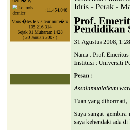
derni�re,
Idris - Perak - M
Le mois
:
11.454.048
dernier
Prof. Emerit
Vous �tes le visiteur num�ro
Pendidikan S
105.216.314
Sejak 01 Muharam 1428
( 20 Januari 2007 )
31 Agustus 2008, 1:2
Nama : Prof. Emeritus
Institusi : Universit
Pesan :
Assalamualaikum war
Tuan yang dihormati,
Saya sangat gembira
saya kehendaki ada di 