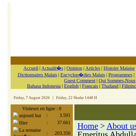
Accueil
|
Actualit�s
|
Opinion
|
Articles
|
Histoire Malaise
Dictionnaires Malais
|
Encyclop�dies Malais
|
Programmes
|
Guest Comment
|
Qui Sommes-Nous
Bahasa Indonesia
|
English
|
Français
|
Thailand
|
Filipin
Friday, 7 August 2026
|
Friday, 22 Shafar 1448 H
Visiteurs en ligne : 0
:
3.591
aujourd hui
:
37.661
Hier
Home
>
About u
La semaine
Emeritus Abdulla
:
203.350