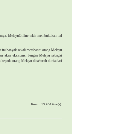
anya. MelayuOnline telah membuktikan hal
aat ini banyak sekali membantu orang Melayu
han akan eksistensi bangsa Melayu sebagai
kepada orang Melayu di seluruh dunia dari
Read : 13.904 time(s).