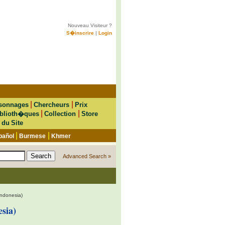
Nouveau Visiteur ?
S�inscrire
|
Login
|
|
sonnages
Chercheurs
Prix
|
|
blioth�ques
Collection
Store
 du Site
|
|
pañol
Burmese
Khmer
Advanced Search »
Indonesia)
sia)