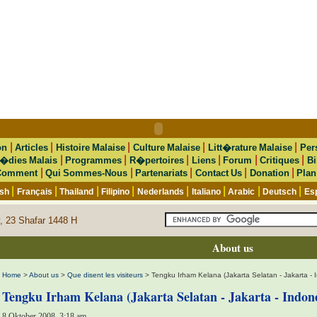
|
|
|
|
|
on
Articles
Histoire Malaise
Culture Malaise
Litt�rature Malaise
Per
|
|
|
|
|
|
�dies Malais
Programmes
R�pertoires
Liens
Forum
Critiques
Bi
|
|
|
|
|
Comment
Qui Sommes-Nous
Partenariats
Contact Us
Donation
Plan
|
|
|
|
|
|
|
|
ish
Français
Thailand
Filipino
Nederlands
Italiano
Arabic
Deutsch
Es
, 23 Shafar 1448 H
About us
Home
>
About us
>
Que disent les visiteurs
> Tengku Irham Kelana (Jakarta Selatan - Jakarta - 
Tengku Irham Kelana (Jakarta Selatan - Jakarta - Indone
8 Oktober 2008, 3:18 am