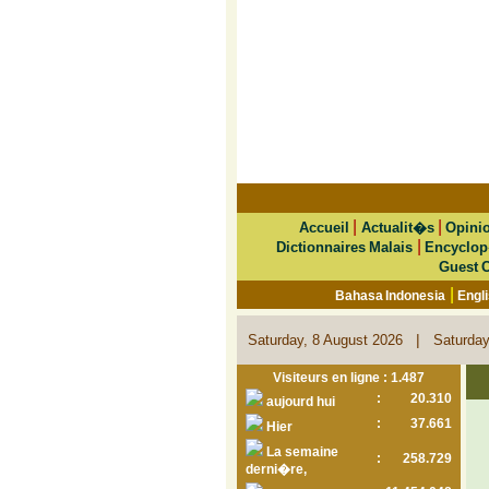
|
|
Accueil
Actualit�s
Opini
|
Dictionnaires Malais
Encyclop
Guest 
|
Bahasa Indonesia
Engl
|
Saturday, 8 August 2026
Saturday
Visiteurs en ligne : 1.487
:
20.310
aujourd hui
:
37.661
Hier
La semaine
:
258.729
derni�re,