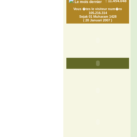
:
11.454.048
Le mois dernier
Vous �tes le visiteur num�ro
105.216.314
Sejak 01 Muharam 1428
( 20 Januari 2007 )