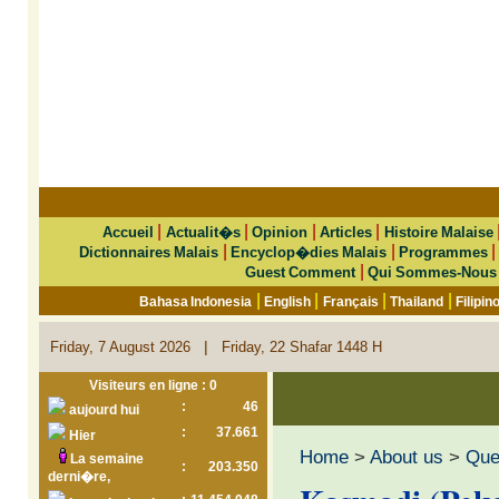
|
|
|
|
Accueil
Actualit�s
Opinion
Articles
Histoire Malaise
|
|
Dictionnaires Malais
Encyclop�dies Malais
Programmes
|
Guest Comment
Qui Sommes-Nous
|
|
|
|
Bahasa Indonesia
English
Français
Thailand
Filipin
|
Friday, 7 August 2026
Friday, 22 Shafar 1448 H
Visiteurs en ligne : 0
:
46
aujourd hui
:
37.661
Hier
Home
>
About us
>
Que 
La semaine
:
203.350
derni�re,