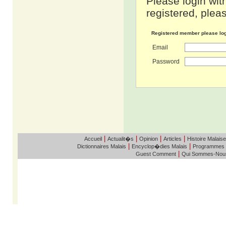
Please login wit
registered, pleas
Registered member please lo
Email
Password
|
|
|
|
Accueil
Actualit�s
Opinion
Articles
Histoire Malaise
|
|
Dictionnaires Malais
Encyclop�dies Malais
Programmes
|
Guest Comment
Qui Sommes-Nou