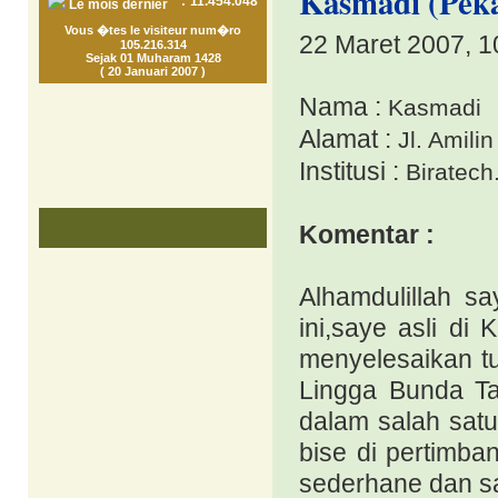
Kasmadi (Peka
:
11.454.048
Le mois dernier
Vous �tes le visiteur num�ro
22 Maret 2007, 1
105.216.314
Sejak 01 Muharam 1428
( 20 Januari 2007 )
Nama :
Kasmadi
Alamat :
Jl. Amili
Institusi :
Biratec
Komentar :
Alhamdulillah sa
ini,saye asli d
menyelesaikan tu
Lingga Bunda Ta
dalam salah satu
bise di pertimba
sederhane dan sa