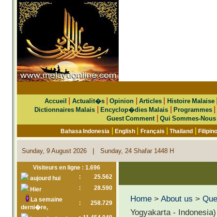
|
|
|
|
Accueil
Actualit�s
Opinion
Articles
Histoire Malaise
|
|
Dictionnaires Malais
Encyclop�dies Malais
Programmes
|
Guest Comment
Qui Sommes-Nous
|
|
|
|
Bahasa Indonesia
English
Français
Thailand
Filipin
|
Sunday, 9 August 2026
Sunday, 24 Shafar 1448 H
Visiteurs en ligne : 1.696
:
25.562
aujourd hui
:
28.590
Hier
Home
>
About us
>
Que 
La semaine
:
258.729
derni�re,
Yogyakarta - Indonesia)