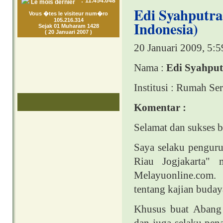
:
11.454.048
Le mois dernier
Edi Syahputra
Vous �tes le visiteur num�ro
105.216.314
Indonesia)
Sejak 01 Muharam 1428
( 20 Januari 2007 )
20 Januari 2009, 5:
Nama :
Edi Syahput
Institusi : Rumah Se
Komentar :
Selamat dan sukses 
Saya selaku pengur
Riau Jogjakarta"
Melayuonline.com.
tentang kajian buday
Khusus buat Abang