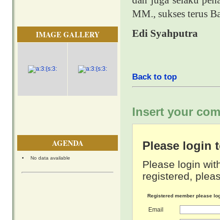
dan juga selaku pe
MM., sukses terus B
Edi Syahputra
IMAGE GALLERY
Back to top
Insert your com
AGENDA
Please login
No data available
Please login wit
registered, pleas
Registered member please lo
Email