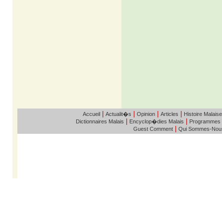
|
|
|
|
Accueil
Actualit�s
Opinion
Articles
Histoire Malaise
|
|
Dictionnaires Malais
Encyclop�dies Malais
Programmes
|
Guest Comment
Qui Sommes-Nou