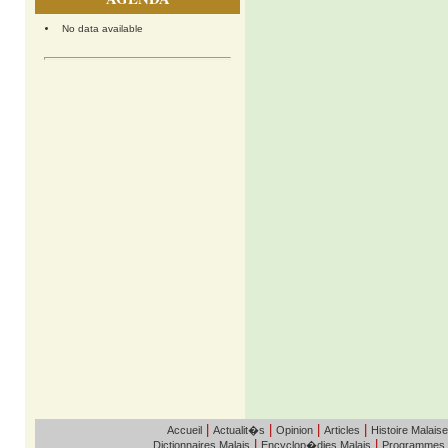
No data available
|
|
|
|
Accueil
Actualit�s
Opinion
Articles
Histoire Malaise
|
|
Dictionnaires Malais
Encyclop�dies Malais
Programmes