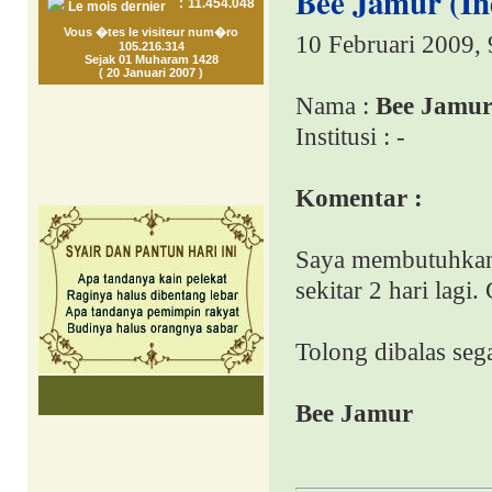
Bee Jamur (In
:
11.454.048
Le mois dernier
Vous �tes le visiteur num�ro
10 Februari 2009,
105.216.314
Sejak 01 Muharam 1428
( 20 Januari 2007 )
Nama :
Bee Jamu
Institusi : -
Komentar :
Saya membutuhkan a
sekitar 2 hari lag
Tolong dibalas seg
Bee Jamur