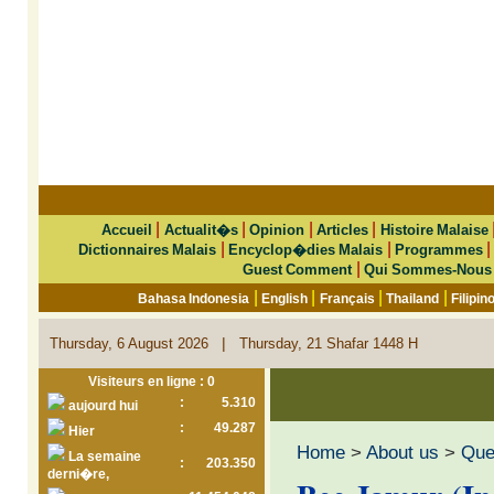
|
|
|
|
Accueil
Actualit�s
Opinion
Articles
Histoire Malaise
|
|
Dictionnaires Malais
Encyclop�dies Malais
Programmes
|
Guest Comment
Qui Sommes-Nous
|
|
|
|
Bahasa Indonesia
English
Français
Thailand
Filipin
|
Thursday, 6 August 2026
Thursday, 21 Shafar 1448 H
Visiteurs en ligne : 0
:
5.310
aujourd hui
:
49.287
Hier
Home
>
About us
>
Que 
La semaine
:
203.350
derni�re,