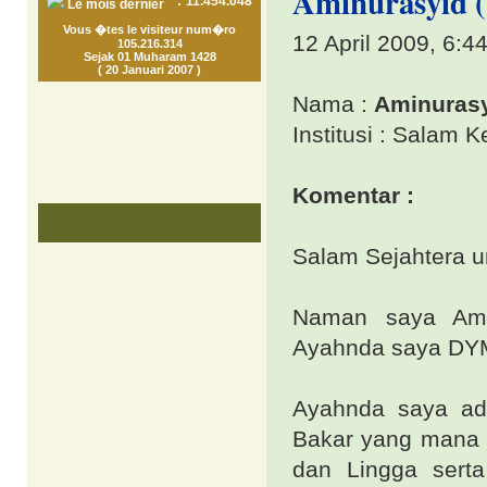
Aminurasyid (
:
11.454.048
Le mois dernier
Vous �tes le visiteur num�ro
12 April 2009, 6:4
105.216.314
Sejak 01 Muharam 1428
( 20 Januari 2007 )
Nama :
Aminuras
Institusi : Salam 
Komentar :
Salam Sejahtera u
Naman saya Ami
Ayahnda saya DY
Ayahnda saya ad
Bakar yang mana k
dan Lingga sert