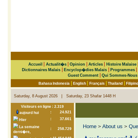
|
|
|
|
Accueil
Actualit�s
Opinion
Articles
Histoire Malaise
|
|
Dictionnaires Malais
Encyclop�dies Malais
Programmes
|
Guest Comment
Qui Sommes-Nous
|
|
|
|
Bahasa Indonesia
English
Français
Thailand
Filipin
|
Saturday, 8 August 2026
Saturday, 23 Shafar 1448 H
Visiteurs en ligne : 2.319
:
24.921
aujourd hui
:
37.661
Hier
Home
>
About us
>
Que 
La semaine
:
258.729
derni�re,