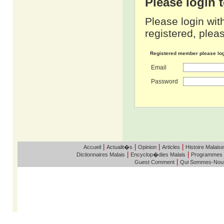
Please login
Please login wit
registered, pleas
Registered member please lo
Email
Password
|
|
|
|
Accueil
Actualit�s
Opinion
Articles
Histoire Malaise
|
|
Dictionnaires Malais
Encyclop�dies Malais
Programmes
|
Guest Comment
Qui Sommes-Nou