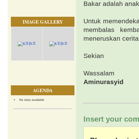
Bakar adalah ana
Untuk memendekan 
IMAGE GALLERY
membalas kemba
meneruskan cerita
Sekian
Wassalam
Aminurasyid
AGENDA
No data available
Insert your com