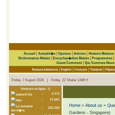
|
|
|
|
Accueil
Actualit�s
Opinion
Articles
Histoire Malaise
|
|
Dictionnaires Malais
Encyclop�dies Malais
Programmes
|
Guest Comment
Qui Sommes-Nous
|
|
|
|
Bahasa Indonesia
English
Français
Thailand
Filipin
|
Friday, 7 August 2026
Friday, 22 Shafar 1448 H
Visiteurs en ligne : 0
:
4.372
aujourd hui
:
37.661
Hier
Home
>
About us
>
Que 
La semaine
:
203.350
derni�re,
Gardens - Singapore)