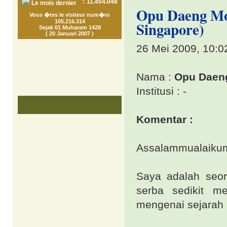
:
11.454.048
Le mois dernier
Opu Daeng Mo
Vous �tes le visiteur num�ro
105.216.314
Singapore)
Sejak 01 Muharam 1428
( 20 Januari 2007 )
26 Mei 2009, 10:0
Nama :
Opu Daen
Institusi : -
Komentar :
Assalammualaiku
Saya adalah seor
serba sedikit m
mengenai sejarah 