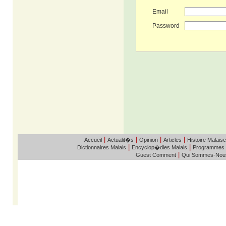
Email
Password
|
|
|
|
Accueil
Actualit�s
Opinion
Articles
Histoire Malaise
|
|
Dictionnaires Malais
Encyclop�dies Malais
Programmes
|
Guest Comment
Qui Sommes-Nou