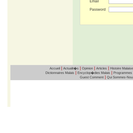
Email
Password
|
|
|
|
Accueil
Actualit�s
Opinion
Articles
Histoire Malaise
|
|
Dictionnaires Malais
Encyclop�dies Malais
Programmes
|
Guest Comment
Qui Sommes-Nou