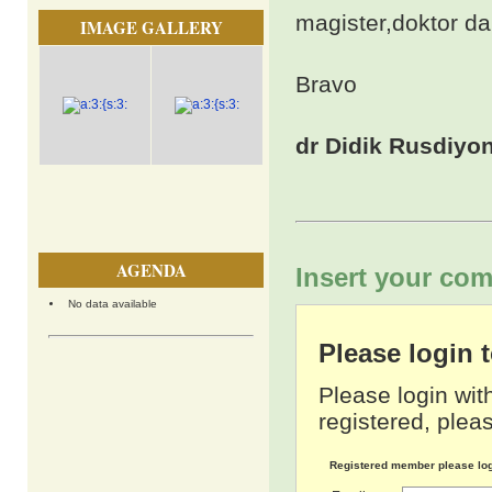
magister,doktor d
IMAGE GALLERY
Bravo
dr Didik Rusdiyo
AGENDA
Insert your com
No data available
Please login
Please login wit
registered, pleas
Registered member please lo