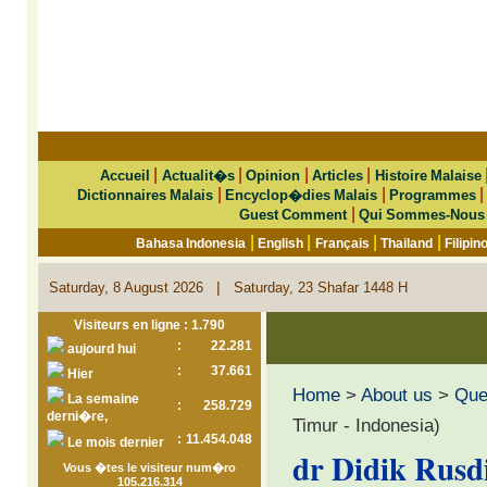
|
|
|
|
Accueil
Actualit�s
Opinion
Articles
Histoire Malaise
|
|
Dictionnaires Malais
Encyclop�dies Malais
Programmes
|
Guest Comment
Qui Sommes-Nous
|
|
|
|
Bahasa Indonesia
English
Français
Thailand
Filipin
|
Saturday, 8 August 2026
Saturday, 23 Shafar 1448 H
Visiteurs en ligne : 1.790
:
22.281
aujourd hui
:
37.661
Hier
Home
>
About us
>
Que 
La semaine
:
258.729
derni�re,
Timur - Indonesia)
:
11.454.048
Le mois dernier
dr Didik Rusd
Vous �tes le visiteur num�ro
105.216.314