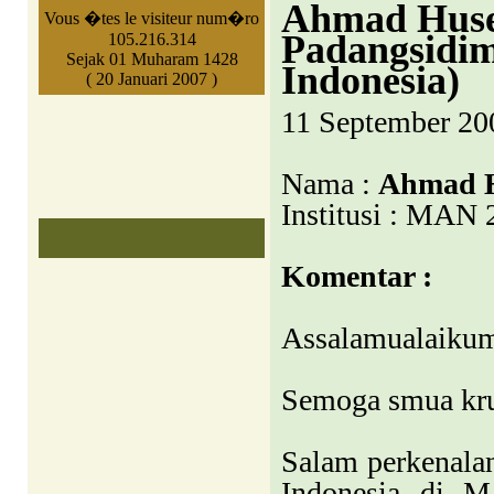
Ahmad Huse
Vous �tes le visiteur num�ro
Padangsidim
105.216.314
Sejak 01 Muharam 1428
Indonesia)
( 20 Januari 2007 )
11 September 20
Nama :
Ahmad H
Institusi : MAN
Komentar :
Assalamualaikum..
Semoga smua kru
Salam perkenalan
Indonesia di 