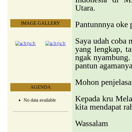
Utara.
Pantunnnya oke p
IMAGE GALLERY
Saya udah coba m
yang lengkap, t
ngak nyambung. P
pantun agamanya.
Mohon penjelasa
AGENDA
Kepada kru Mela
No data available
kita mendapat r
Wassalam