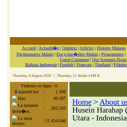
Accueil
|
Actualit�s
|
Opinion
|
Articles
|
Histoire Malaise
Dictionnaires Malais
|
Encyclop�dies Malais
|
Programmes
|
Guest Comment
|
Qui Sommes-Nous
Bahasa Indonesia
|
English
|
Français
|
Thailand
|
Filipin
Thursday, 6 August 2026
|
Thursday, 21 Shafar 1448 H
Visiteurs en ligne : 0
aujourd hui
:
1.308
:
49.287
Hier
Home
>
About u
La semaine
Husein Harahap 
:
203.350
derni�re,
Utara - Indonesia
Le mois
:
11.454.048
dernier