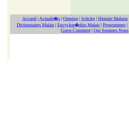
Accueil
|
Actualit�s
|
Opinion
|
Articles
|
Histoire Malaise
Dictionnaires Malais
|
Encyclop�dies Malais
|
Programmes
|
Guest Comment
|
Qui Sommes-Nous