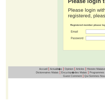
Please login
Please login wit
registered, pleas
Registered member please lo
Email
Password
|
|
|
|
Accueil
Actualit�s
Opinion
Articles
Histoire Malaise
|
|
Dictionnaires Malais
Encyclop�dies Malais
Programmes
|
Guest Comment
Qui Sommes-Nou