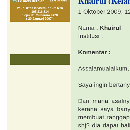
Khairul (Kelan
:
11.454.048
Le mois dernier
Vous �tes le visiteur num�ro
1 Oktober 2009, 1
105.216.314
Sejak 01 Muharam 1428
( 20 Januari 2007 )
Nama :
Khairul
Institusi :
Komentar :
Assalamualaikum,
Saya ingin bertany
Dari mana asalny
kerana saya bany
membuat tanggap
shj? dia dapat ba