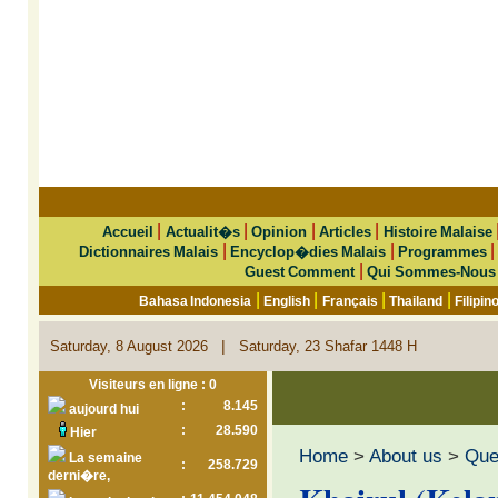
|
|
|
|
Accueil
Actualit�s
Opinion
Articles
Histoire Malaise
|
|
Dictionnaires Malais
Encyclop�dies Malais
Programmes
|
Guest Comment
Qui Sommes-Nous
|
|
|
|
Bahasa Indonesia
English
Français
Thailand
Filipin
|
Saturday, 8 August 2026
Saturday, 23 Shafar 1448 H
Visiteurs en ligne : 0
:
8.145
aujourd hui
:
28.590
Hier
Home
>
About us
>
Que 
La semaine
:
258.729
derni�re,