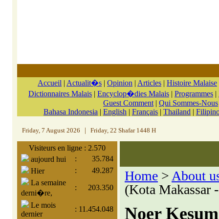
Accueil
|
Actualit�s
|
Opinion
|
Articles
|
Histoire Malaise
Dictionnaires Malais
|
Encyclop�dies Malais
|
Programmes
|
Guest Comment
|
Qui Sommes-Nous
Bahasa Indonesia
|
English
|
Français
|
Thailand
|
Filipin
Friday, 7 August 2026
|
Friday, 22 Shafar 1448 H
Visiteurs en ligne : 2.570
:
35.784
aujourd hui
:
49.287
Hier
Home
>
About u
La semaine
(Kota Makassar -
:
203.350
derni�re,
Le mois
Noer Kesuma
:
11.454.048
dernier