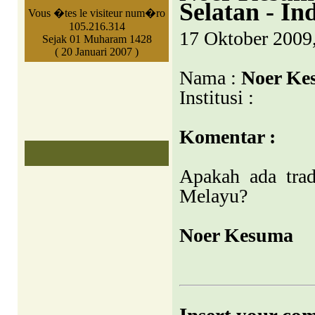
Selatan - In
Vous �tes le visiteur num�ro
105.216.314
17 Oktober 2009
Sejak 01 Muharam 1428
( 20 Januari 2007 )
Nama :
Noer Ke
Institusi :
Komentar :
Apakah ada tra
Melayu?
Noer Kesuma