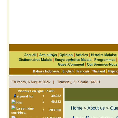
|
|
|
|
Accueil
Actualit�s
Opinion
Articles
Histoire Malaise
|
|
Dictionnaires Malais
Encyclop�dies Malais
Programmes
|
Guest Comment
Qui Sommes-Nous
|
|
|
|
Bahasa Indonesia
English
Français
Thailand
Filipin
|
Thursday, 6 August 2026
Thursday, 21 Shafar 1448 H
Visiteurs en ligne : 2.405
:
39.932
aujourd hui
:
46.382
Hier
Home
>
About us
>
Que 
La semaine
:
203.350
derni�re,