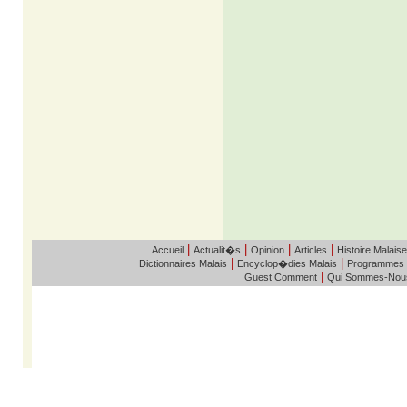
|
|
|
|
Accueil
Actualit�s
Opinion
Articles
Histoire Malaise
|
|
Dictionnaires Malais
Encyclop�dies Malais
Programmes
|
Guest Comment
Qui Sommes-Nou