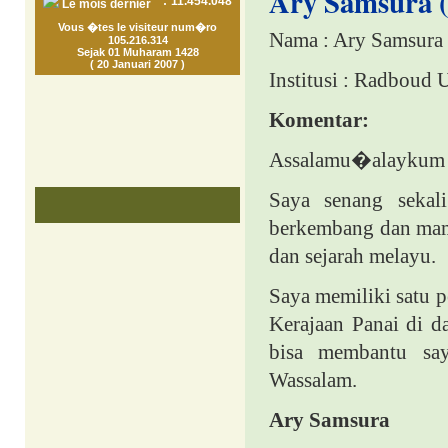
Ary Samsura (
:
11.454.048
Le mois dernier
Vous �tes le visiteur num�ro
Nama : Ary Samsura
105.216.314
Sejak 01 Muharam 1428
( 20 Januari 2007 )
Institusi :
Radboud
U
Komentar:
Assalamu�alaykum
Saya senang sekal
berkembang dan mamp
dan sejarah melayu.
Saya memiliki satu p
Kerajaan Panai di 
bisa membantu say
Wassalam.
Ary Samsura