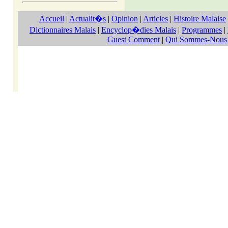
Accueil
|
Actualit�s
|
Opinion
|
Articles
|
Histoire Malaise
Dictionnaires Malais
|
Encyclop�dies Malais
|
Programmes
|
Guest Comment
|
Qui Sommes-Nous