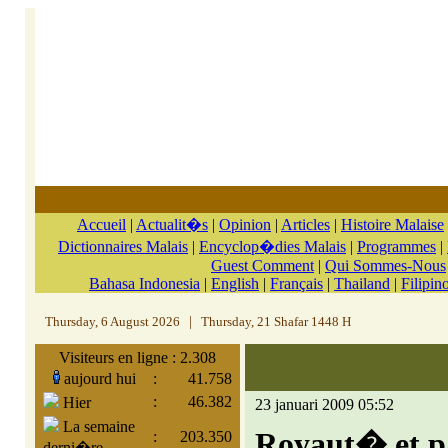
Accueil
|
Actualit�s
|
Opinion
|
Articles
|
Histoire Malaise
Dictionnaires Malais
|
Encyclop�dies Malais
|
Programmes
|
Guest Comment
|
Qui Sommes-Nous
Bahasa Indonesia
|
English
|
Français
|
Thailand
|
Filipin
Thursday, 6 August 2026
|
Thursday, 21 Shafar 1448 H
Visiteurs en ligne : 2.308
aujourd hui
:
41.758
:
46.382
Hier
23 januari 2009 05:52
La semaine
Royaut� et p
:
203.350
derni�re,