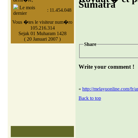
Sumatra
Le mois
:
11.454.048
dernier
Vous �tes le visiteur num�ro
105.216.314
Sejak 01 Muharam 1428
( 20 Januari 2007 )
Share
Write your comment !
«
http://melayuonline.com/fr/ar
Back to top