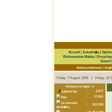
|
|
Accueil
Actualit�s
Opini
|
Dictionnaires Malais
Encyclop
Guest 
|
Bahasa Indonesia
Engl
|
Friday, 7 August 2026
Friday, 22 
Visiteurs en ligne : 0
:
2.977
aujourd hui
:
37.661
Hier
La semaine
:
203.350
derni�re,