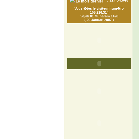
:
11.454.048
Le mois dernier
Vous �tes le visiteur num�ro
105.216.314
Sejak 01 Muharam 1428
( 20 Januari 2007 )