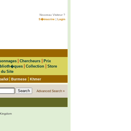
Nouveau Visiteur ?
S�inscrire
|
Login
|
|
sonnages
Chercheurs
Prix
|
|
blioth�ques
Collection
Store
 du Site
|
|
pañol
Burmese
Khmer
Advanced Search »
 Kingdom