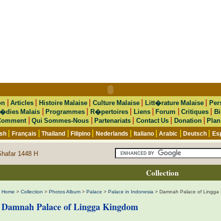
|
|
|
|
|
on
Articles
Histoire Malaise
Culture Malaise
Litt�rature Malaise
Per
|
|
|
|
|
|
�dies Malais
Programmes
R�pertoires
Liens
Forum
Critiques
Bi
|
|
|
|
|
Comment
Qui Sommes-Nous
Partenariats
Contact Us
Donation
Plan
|
|
|
|
|
|
|
|
ish
Français
Thailand
Filipino
Nederlands
Italiano
Arabic
Deutsch
Es
Shafar 1448 H
Collection
Home
>
Collection
>
Photos Album
>
Palace
>
Palace in Indonesia
> Damnah Palace of Lingga
Damnah Palace of Lingga Kingdom