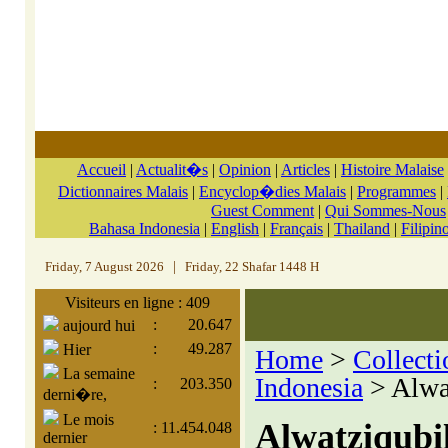
Accueil
|
Actualit�s
|
Opinion
|
Articles
|
Histoire Malaise
Dictionnaires Malais
|
Encyclop�dies Malais
|
Programmes
|
Guest Comment
|
Qui Sommes-Nous
Bahasa Indonesia
|
English
|
Français
|
Thailand
|
Filipin
Friday, 7 August 2026
|
Friday, 22 Shafar 1448 H
Visiteurs en ligne : 409
:
20.647
aujourd hui
:
49.287
Hier
Home
>
Collecti
La semaine
Indonesia
> Alwat
:
203.350
derni�re,
Le mois
Alwatziqubi
:
11.454.048
dernier