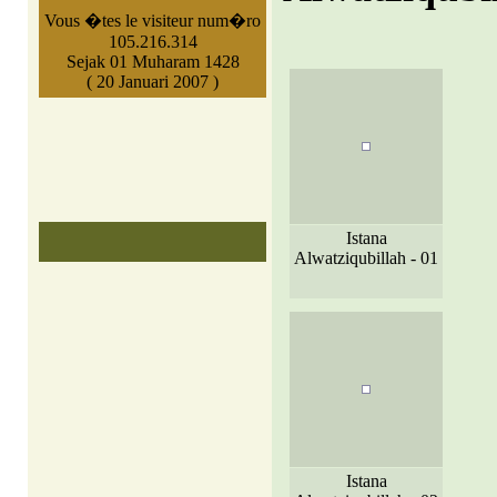
Vous �tes le visiteur num�ro
105.216.314
Sejak 01 Muharam 1428
( 20 Januari 2007 )
Istana
Alwatziqubillah - 01
Istana