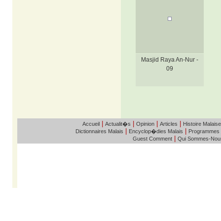
Masjid Raya An-Nur -
09
|
|
|
|
Accueil
Actualit�s
Opinion
Articles
Histoire Malaise
|
|
Dictionnaires Malais
Encyclop�dies Malais
Programmes
|
Guest Comment
Qui Sommes-Nou