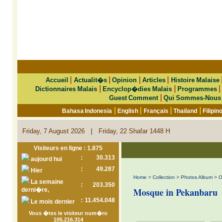
|
|
|
|
Accueil
Actualit�s
Opinion
Articles
Histoire Malaise
|
|
Dictionnaires Malais
Encyclop�dies Malais
Programmes
|
Guest Comment
Qui Sommes-Nous
|
|
|
|
Bahasa Indonesia
English
Français
Thailand
Filipin
|
Friday, 7 August 2026
Friday, 22 Shafar 1448 H
Visiteurs en ligne : 1.875
:
30.313
aujourd hui
:
49.287
Hier
Home
>
Collection
>
Photos Album
>
O
La semaine
:
203.350
Mosque in Pekanbaru
derni�re,
:
11.454.048
Le mois dernier
Vous �tes le visiteur num�ro
105.216.314