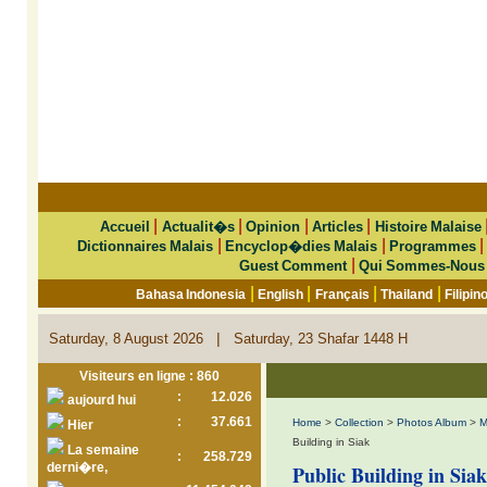
|
|
|
|
Accueil
Actualit�s
Opinion
Articles
Histoire Malaise
|
|
Dictionnaires Malais
Encyclop�dies Malais
Programmes
|
Guest Comment
Qui Sommes-Nous
|
|
|
|
Bahasa Indonesia
English
Français
Thailand
Filipin
|
Saturday, 8 August 2026
Saturday, 23 Shafar 1448 H
Visiteurs en ligne : 860
:
12.026
aujourd hui
:
37.661
Home
>
Collection
>
Photos Album
>
M
Hier
Building in Siak
La semaine
:
258.729
derni�re,
Public Building in Siak