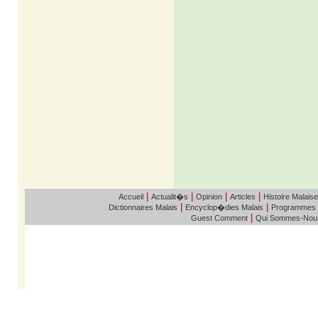
|
|
|
|
Accueil
Actualit�s
Opinion
Articles
Histoire Malaise
|
|
Dictionnaires Malais
Encyclop�dies Malais
Programmes
|
Guest Comment
Qui Sommes-Nou