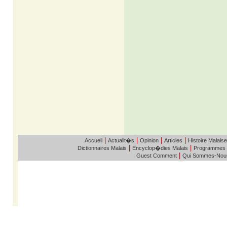
|
|
|
|
Accueil
Actualit�s
Opinion
Articles
Histoire Malaise
|
|
Dictionnaires Malais
Encyclop�dies Malais
Programmes
|
Guest Comment
Qui Sommes-Nou