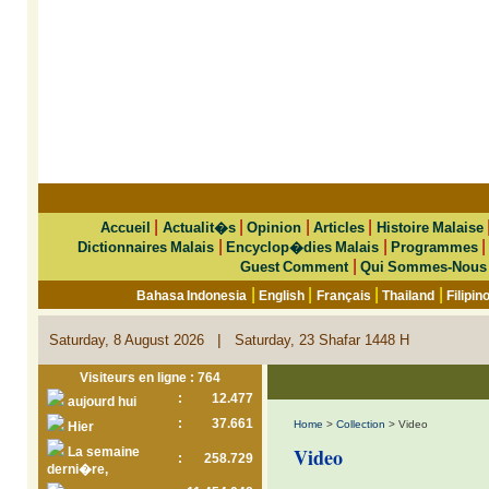
|
|
|
|
Accueil
Actualit�s
Opinion
Articles
Histoire Malaise
|
|
Dictionnaires Malais
Encyclop�dies Malais
Programmes
|
Guest Comment
Qui Sommes-Nous
|
|
|
|
Bahasa Indonesia
English
Français
Thailand
Filipin
|
Saturday, 8 August 2026
Saturday, 23 Shafar 1448 H
Visiteurs en ligne : 764
:
12.477
aujourd hui
:
37.661
Home
>
Collection
> Video
Hier
Video
La semaine
:
258.729
derni�re,