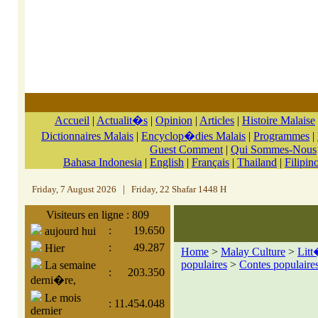
Accueil
|
Actualit�s
|
Opinion
|
Articles
|
Histoire Malaise
Dictionnaires Malais
|
Encyclop�dies Malais
|
Programmes
|
Guest Comment
|
Qui Sommes-Nous
Bahasa Indonesia
|
English
|
Français
|
Thailand
|
Filipin
Friday, 7 August 2026
|
Friday, 22 Shafar 1448 H
Visiteurs en ligne : 809
:
19.650
aujourd hui
:
49.287
Hier
Home
>
Malay Culture
>
Litt
populaires
>
Contes populaire
La semaine
:
203.350
derni�re,
Le mois
:
11.454.048
dernier