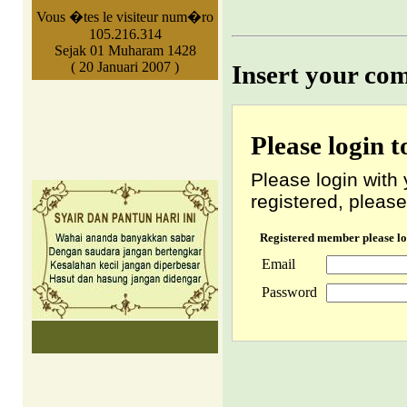
Vous �tes le visiteur num�ro
105.216.314
Sejak 01 Muharam 1428
( 20 Januari 2007 )
Insert your co
Please login 
Please login with 
registered, please
Registered member please lo
Email
Password