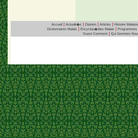
|
|
|
|
Accueil
Actualit�s
Opinion
Articles
Histoire Malaise
|
|
Dictionnaires Malais
Encyclop�dies Malais
Programmes
|
Guest Comment
Qui Sommes-Nou