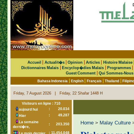
|
|
|
|
Accueil
Actualit�s
Opinion
Articles
Histoire Malaise
|
|
Dictionnaires Malais
Encyclop�dies Malais
Programmes
|
Guest Comment
Qui Sommes-Nous
|
|
|
|
Bahasa Indonesia
English
Français
Thailand
Filipin
|
Friday, 7 August 2026
Friday, 22 Shafar 1448 H
Visiteurs en ligne : 710
:
20.034
aujourd hui
:
49.287
Hier
Home
>
Malay Culture
La semaine
:
203.350
derni�re,
:
11.454.048
Le mois dernier