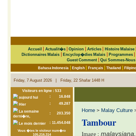
|
|
|
|
Accueil
Actualit�s
Opinion
Articles
Histoire Malaise
|
|
Dictionnaires Malais
Encyclop�dies Malais
Programmes
|
Guest Comment
Qui Sommes-Nous
|
|
|
|
Bahasa Indonesia
English
Français
Thailand
Filipin
|
Friday, 7 August 2026
Friday, 22 Shafar 1448 H
Visiteurs en ligne : 533
:
16.848
aujourd hui
:
49.287
Hier
Home
>
Malay Culture
La semaine
:
203.350
derni�re,
Tambour
:
11.454.048
Le mois dernier
Vous �tes le visiteur num�ro
malaysiana
Image :
105.216.314