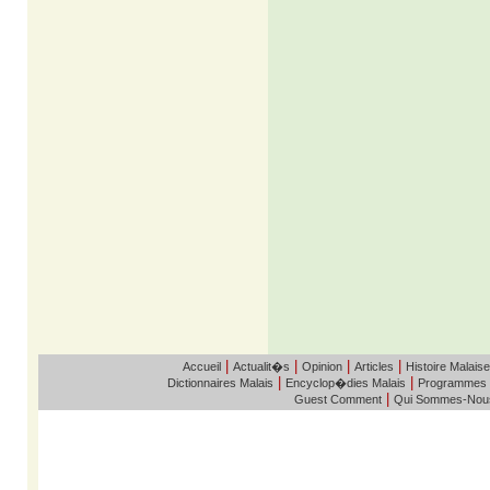
|
|
|
|
Accueil
Actualit�s
Opinion
Articles
Histoire Malaise
|
|
Dictionnaires Malais
Encyclop�dies Malais
Programmes
|
Guest Comment
Qui Sommes-Nou