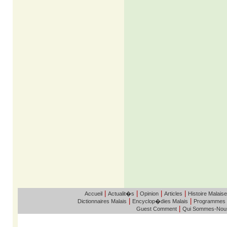
|
|
|
|
Accueil
Actualit�s
Opinion
Articles
Histoire Malaise
|
|
Dictionnaires Malais
Encyclop�dies Malais
Programmes
|
Guest Comment
Qui Sommes-Nou