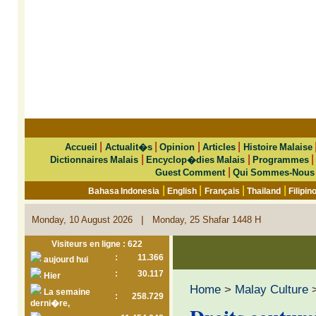
|
|
|
|
Accueil
Actualit�s
Opinion
Articles
Histoire Malaise
|
|
Dictionnaires Malais
Encyclop�dies Malais
Programmes
|
Guest Comment
Qui Sommes-Nous
|
|
|
|
Bahasa Indonesia
English
Français
Thailand
Filipin
|
Monday, 10 August 2026
Monday, 25 Shafar 1448 H
Visiteurs en ligne : 622
:
11.366
aujourd hui
:
30.117
Hier
Home
>
Malay Culture
>
La semaine
:
258.729
derni�re,