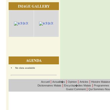
IMAGE GALLERY
AGENDA
No data available
|
|
|
|
Accueil
Actualit�s
Opinion
Articles
Histoire Malaise
|
|
Dictionnaires Malais
Encyclop�dies Malais
Programmes
|
Guest Comment
Qui Sommes-Nou