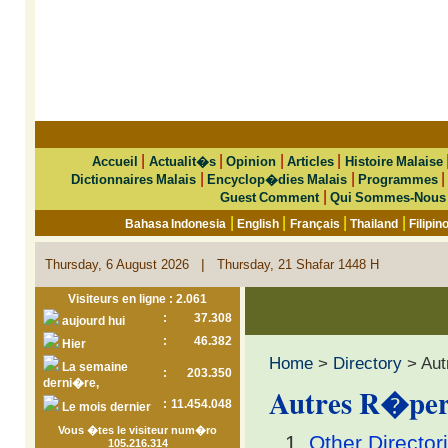
|
|
|
|
Accueil
Actualit�s
Opinion
Articles
Histoire Malaise
|
|
Dictionnaires Malais
Encyclop�dies Malais
Programmes
|
Guest Comment
Qui Sommes-Nous
|
|
|
|
Bahasa Indonesia
English
Français
Thailand
Filipin
|
Thursday, 6 August 2026
Thursday, 21 Shafar 1448 H
Visiteurs en ligne : 2.061
:
37.308
aujourd hui
:
46.382
Hier
Home
>
Directory
> Aut
La semaine
:
203.350
derni�re,
Autres R�per
:
11.454.048
Le mois dernier
Vous �tes le visiteur num�ro
Other Director
105.216.314