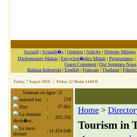
Accueil
|
Actualit�s
|
Opinion
|
Articles
|
Histoire Malaise
Dictionnaires Malais
|
Encyclop�dies Malais
|
Programmes
|
Guest Comment
|
Qui Sommes-Nous
Bahasa Indonesia
|
English
|
Français
|
Thailand
|
Filipin
Friday, 7 August 2026
|
Friday, 22 Shafar 1448 H
Visiteurs en ligne : 0
:
218
aujourd hui
:
37.661
Hier
Home
>
Director
La semaine
:
203.350
derni�re,
Tourism in 
Le mois
:
11.454.048
dernier