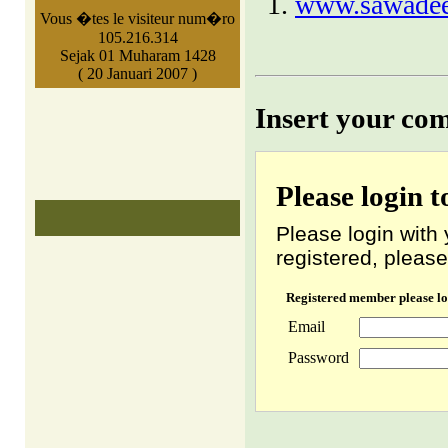
www.sawade
Vous �tes le visiteur num�ro
105.216.314
Sejak 01 Muharam 1428
( 20 Januari 2007 )
Insert your co
Please login 
Please login with 
registered, please
Registered member please lo
Email
Password