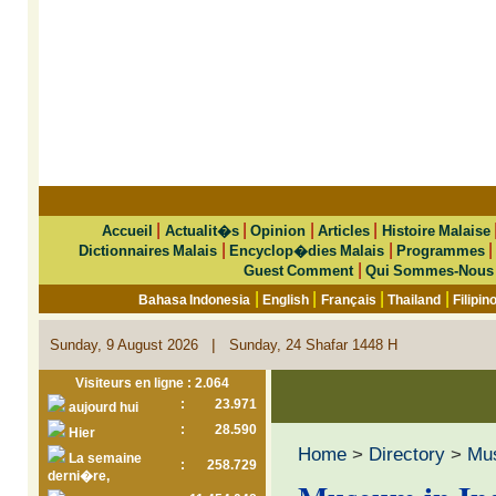
|
|
|
|
Accueil
Actualit�s
Opinion
Articles
Histoire Malaise
|
|
Dictionnaires Malais
Encyclop�dies Malais
Programmes
|
Guest Comment
Qui Sommes-Nous
|
|
|
|
Bahasa Indonesia
English
Français
Thailand
Filipin
|
Sunday, 9 August 2026
Sunday, 24 Shafar 1448 H
Visiteurs en ligne : 2.064
:
23.971
aujourd hui
:
28.590
Hier
Home
>
Directory
>
Mu
La semaine
:
258.729
derni�re,