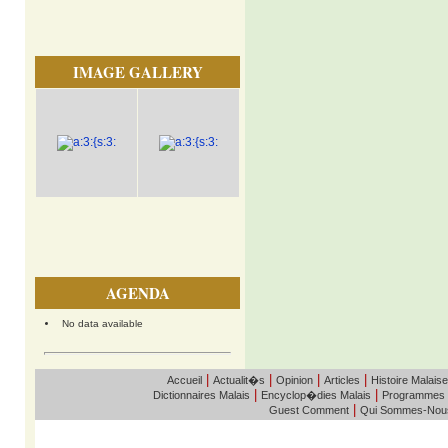
IMAGE GALLERY
AGENDA
No data available
|
|
|
|
Accueil
Actualit�s
Opinion
Articles
Histoire Malaise
|
|
Dictionnaires Malais
Encyclop�dies Malais
Programmes
|
Guest Comment
Qui Sommes-Nou