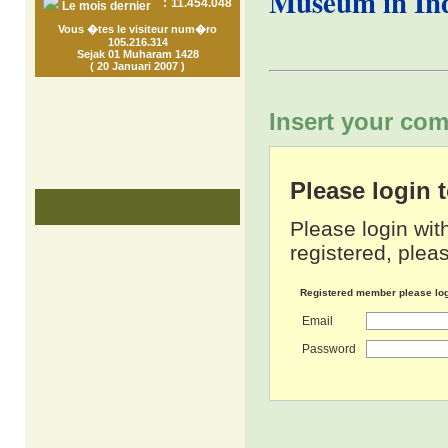
Museum in In
:
11.454.048
Le mois dernier
Vous �tes le visiteur num�ro
105.216.314
Sejak 01 Muharam 1428
( 20 Januari 2007 )
Insert your com
Please login
Please login wit
registered, pleas
Registered member please lo
Email
Password