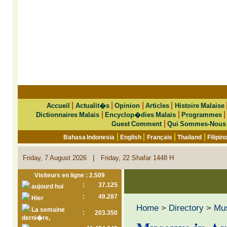
|
|
|
|
Accueil
Actualit�s
Opinion
Articles
Histoire Malaise
|
|
Dictionnaires Malais
Encyclop�dies Malais
Programmes
|
Guest Comment
Qui Sommes-Nous
|
|
|
|
Bahasa Indonesia
English
Français
Thailand
Filipin
|
Friday, 7 August 2026
Friday, 22 Shafar 1448 H
Visiteurs en ligne : 2.509
:
37.125
aujourd hui
:
49.287
Hier
Home
>
Directory
>
Mu
La semaine
:
203.350
derni�re,