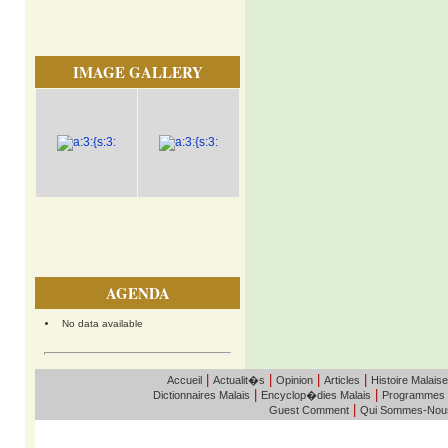
IMAGE GALLERY
AGENDA
No data available
|
|
|
|
Accueil
Actualit�s
Opinion
Articles
Histoire Malaise
|
|
Dictionnaires Malais
Encyclop�dies Malais
Programmes
|
Guest Comment
Qui Sommes-Nou