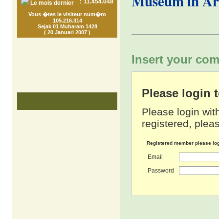
Museum in A
:
11.454.048
Le mois dernier
Vous �tes le visiteur num�ro
105.216.314
Sejak 01 Muharam 1428
( 20 Januari 2007 )
Insert your com
Please login
Please login wit
registered, pleas
Registered member please lo
Email
Password