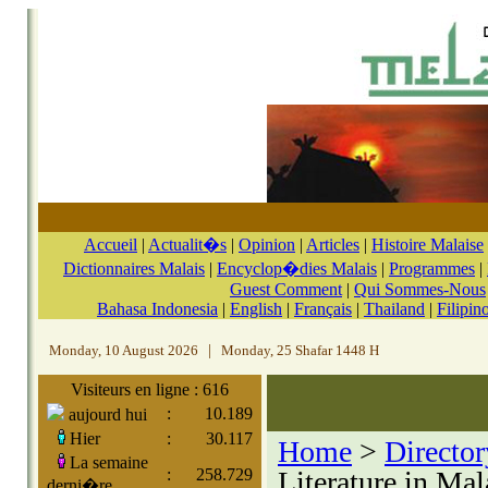
Accueil
|
Actualit�s
|
Opinion
|
Articles
|
Histoire Malaise
Dictionnaires Malais
|
Encyclop�dies Malais
|
Programmes
|
Guest Comment
|
Qui Sommes-Nous
Bahasa Indonesia
|
English
|
Français
|
Thailand
|
Filipin
Monday, 10 August 2026
|
Monday, 25 Shafar 1448 H
Visiteurs en ligne : 616
:
10.189
aujourd hui
Hier
:
30.117
Home
>
Director
La semaine
:
258.729
Literature in Mal
derni�re,