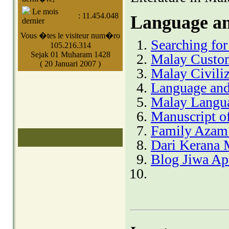
Le mois
:
11.454.048
Language an
dernier
Vous �tes le visiteur num�ro
Searching fo
105.216.314
Sejak 01 Muharam 1428
Malay Custo
( 20 Januari 2007 )
Malay Civiliz
Language and
Malay Langu
Manuscript o
Family Azam
Dari Kerana 
Blog Jiwa Ap