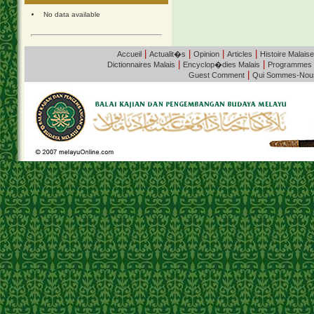
No data available
|
|
|
|
Accueil
Actualit�s
Opinion
Articles
Histoire Malaise
|
|
Dictionnaires Malais
Encyclop�dies Malais
Programmes
|
Guest Comment
Qui Sommes-Nou