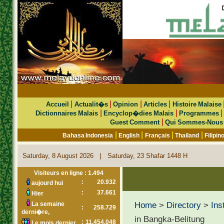
|
|
|
|
Accueil
Actualit�s
Opinion
Articles
Histoire Malaise
|
|
Dictionnaires Malais
Encyclop�dies Malais
Programmes
|
Guest Comment
Qui Sommes-Nous
|
|
|
|
Bahasa Indonesia
English
Français
Thailand
Filipin
|
Saturday, 8 August 2026
Saturday, 23 Shafar 1448 H
Visiteurs en ligne : 1.494
:
20.932
aujourd hui
:
37.661
Hier
Home
>
Directory
>
Ins
La semaine
:
258.729
derni�re,
in Bangka-Belitung
:
11.454.048
Le mois dernier