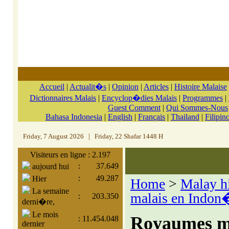
Accueil
|
Actualit�s
|
Opinion
|
Articles
|
Histoire Malaise
Dictionnaires Malais
|
Encyclop�dies Malais
|
Programmes
|
Guest Comment
|
Qui Sommes-Nous
Bahasa Indonesia
|
English
|
Français
|
Thailand
|
Filipin
Friday, 7 August 2026
|
Friday, 22 Shafar 1448 H
Visiteurs en ligne : 2.197
:
37.649
aujourd hui
:
49.287
Hier
Home
>
Malay h
La semaine
malais en Indon
:
203.350
derni�re,
Le mois
Royaumes ma
:
11.454.048
dernier