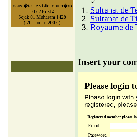
Vous �tes le visiteur num�ro
Sultanat de T
105.216.314
Sultanat de T
Sejak 01 Muharam 1428
( 20 Januari 2007 )
Royaume de 
Insert your co
Please login 
Please login with 
registered, please
Registered member please lo
Email
Password