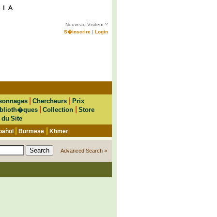
Nouveau Visiteur ?
S�inscrire
|
Login
|
|
sonnages
Chercheurs
Prix
|
|
blioth�ques
Collection
Store
 du Site
|
|
pañol
Burmese
Khmer
Advanced Search »