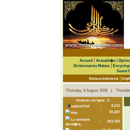
|
|
Accueil
Actualit�s
Opini
|
Dictionnaires Malais
Encyclop
Guest 
|
Bahasa Indonesia
Engl
|
Thursday, 6 August 2026
Thursda
Visiteurs en ligne : 0
:
6.211
aujourd hui
:
49.287
Hier
La semaine
:
203.350
derni�re,