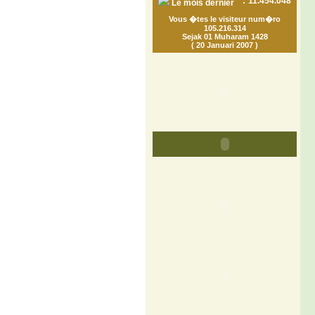
:
11.454.048
Le mois dernier
Vous �tes le visiteur num�ro
105.216.314
Sejak 01 Muharam 1428
( 20 Januari 2007 )