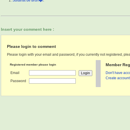
Sultanat de Brun�i
.
Insert your comment here :
Please login to comment
Please login with your email and password, if you currently not registered, plea
Member Regi
Registered member please login
Email
Don't have acco
Create account 
Password