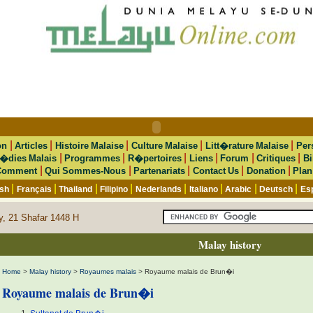
|
|
|
|
|
on
Articles
Histoire Malaise
Culture Malaise
Litt�rature Malaise
Per
|
|
|
|
|
|
�dies Malais
Programmes
R�pertoires
Liens
Forum
Critiques
Bi
|
|
|
|
|
Comment
Qui Sommes-Nous
Partenariats
Contact Us
Donation
Plan
|
|
|
|
|
|
|
|
ish
Français
Thailand
Filipino
Nederlands
Italiano
Arabic
Deutsch
Es
y, 21 Shafar 1448 H
Malay history
Home
>
Malay history
>
Royaumes malais
> Royaume malais de Brun�i
Royaume malais de Brun�i