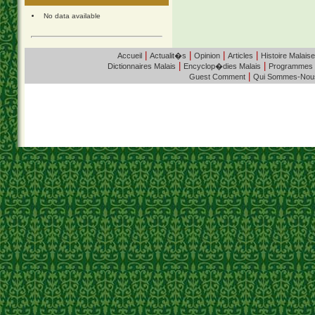
No data available
|
|
|
|
Accueil
Actualit�s
Opinion
Articles
Histoire Malaise
|
|
Dictionnaires Malais
Encyclop�dies Malais
Programmes
|
Guest Comment
Qui Sommes-Nou