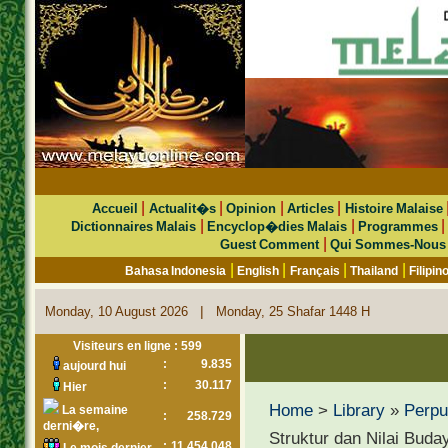
|
|
|
|
Accueil
Actualit�s
Opinion
Articles
Histoire Malaise
|
|
Dictionnaires Malais
Encyclop�dies Malais
Programmes
|
Guest Comment
Qui Sommes-Nous
|
|
|
|
Bahasa Indonesia
English
Français
Thailand
Filipin
|
Monday, 10 August 2026
Monday, 25 Shafar 1448 H
Visiteurs en ligne : 599
:
9.835
aujourd hui
:
30.117
Hier
Home
>
Library
»
Perpu
La semaine
:
258.729
derni�re,
Struktur dan Nilai Bud
:
11.454.048