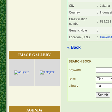
City
:
Jakarta
Country
:
Indonesi
Classification
:
899.221
number
Generic Note
:
Location (URL)
:
Universi
« Back
IMAGE GALLERY
SEARCH BOOK
Keyword
Base
Library
AGENDA