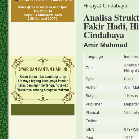
Le mois dernier
Hikayat Cindabaya
Vous �tes le visiteur num�ro
105.216.314
Analisa Struk
Sejak 01 Muharam 1428
( 20 Januari 2007 )
Fakir Hadi, 
Cindabaya
Amir Mahmud
Language
:
Indonesi
Analisa 
Title
:
Hikayat
Type
:
Buku
Author
:
Amir M
Subject
:
1.Kesusa
Publisher
:
Departe
Phisical
:
169 hal.
Edition
:
ISBN
:
979-459
Year
:
1997