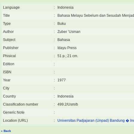
Language
:
Indonesia
Title
:
Bahasa Melayu Sebelum dan Sesudah Menjadi
Type
:
Buku
Author
:
Zuber ’Usman
Subject
:
Bahasa
Publisher
:
Idayu Press
Phisical
:
51 p.; 21 cm.
Edition
:
ISBN
:
Year
:
1977
City
:
Country
:
Indonesia
Classification number
:
499.2/Usm/b
Generic Note
:
Location (URL)
:
Universitas Padjajaran (Unpad) Bandung � In
« Back