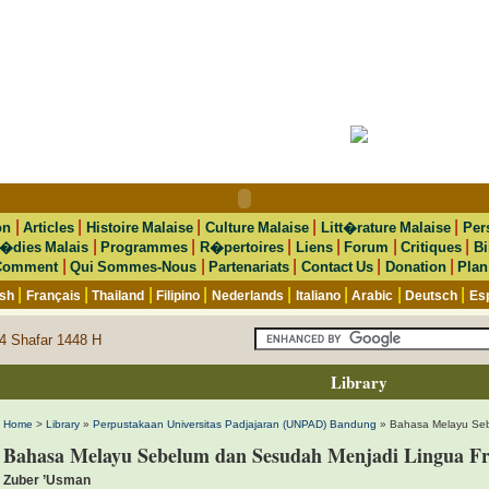
|
|
|
|
|
on
Articles
Histoire Malaise
Culture Malaise
Litt�rature Malaise
Per
|
|
|
|
|
|
�dies Malais
Programmes
R�pertoires
Liens
Forum
Critiques
Bi
|
|
|
|
|
Comment
Qui Sommes-Nous
Partenariats
Contact Us
Donation
Plan
|
|
|
|
|
|
|
|
ish
Français
Thailand
Filipino
Nederlands
Italiano
Arabic
Deutsch
Es
4 Shafar 1448 H
Library
Home
>
Library
»
Perpustakaan Universitas Padjajaran (UNPAD) Bandung
» Bahasa Melayu Seb
Bahasa Melayu Sebelum dan Sesudah Menjadi Lingua F
Zuber ’Usman