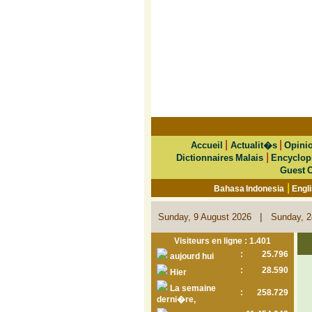
|
|
Accueil
Actualit�s
Opini
|
Dictionnaires Malais
Encyclop
Guest 
|
Bahasa Indonesia
Engl
|
Sunday, 9 August 2026
Sunday, 2
Visiteurs en ligne : 1.401
:
25.796
aujourd hui
:
28.590
Hier
La semaine
:
258.729
derni�re,