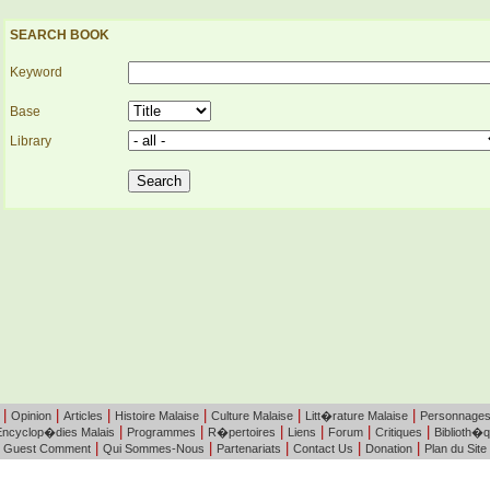
SEARCH BOOK
Keyword
Base
Library
|
|
|
|
|
|
Opinion
Articles
Histoire Malaise
Culture Malaise
Litt�rature Malaise
Personnage
|
|
|
|
|
|
Encyclop�dies Malais
Programmes
R�pertoires
Liens
Forum
Critiques
Biblioth�
|
|
|
|
|
Guest Comment
Qui Sommes-Nous
Partenariats
Contact Us
Donation
Plan du Site