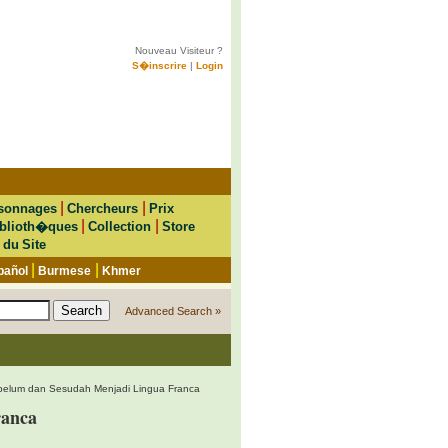
Nouveau Visiteur ?
S�inscrire
|
Login
|
|
sonnages
Chercheurs
Prix
|
|
blioth�ques
Collection
Store
 du Site
|
|
pañol
Burmese
Khmer
Advanced Search »
elum dan Sesudah Menjadi Lingua Franca
ranca