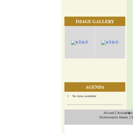
IMAGE GALLERY
AGENDA
No data available
|
Accueil
Actualit�s
|
Dictionnaires Malais