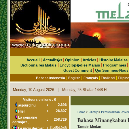
|
|
|
|
Accueil
Actualit�s
Opinion
Articles
Histoire Malaise
|
|
Dictionnaires Malais
Encyclop�dies Malais
Programmes
|
Guest Comment
Qui Sommes-Nous
|
|
|
|
Bahasa Indonesia
English
Français
Thailand
Filipin
|
Monday, 10 August 2026
Monday, 25 Shafar 1448 H
Visiteurs en ligne : 0
:
2.696
aujourd hui
:
26.807
Hier
Home
>
Library
»
Perpustakaan Univer
La semaine
Bahasa Minangkabau D
:
258.729
derni�re,
Tamsin Medan
:
11.454.048
Le mois dernier