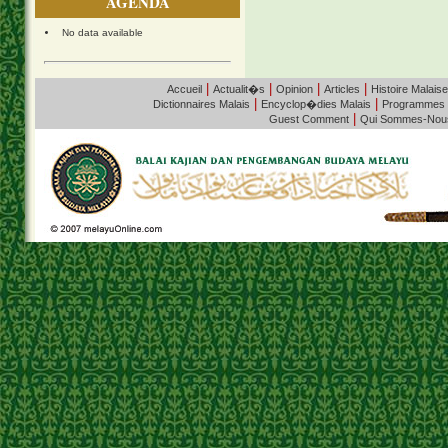
AGENDA
No data available
|
|
|
|
Accueil
Actualit�s
Opinion
Articles
Histoire Malaise
|
|
Dictionnaires Malais
Encyclop�dies Malais
Programmes
|
Guest Comment
Qui Sommes-Nou