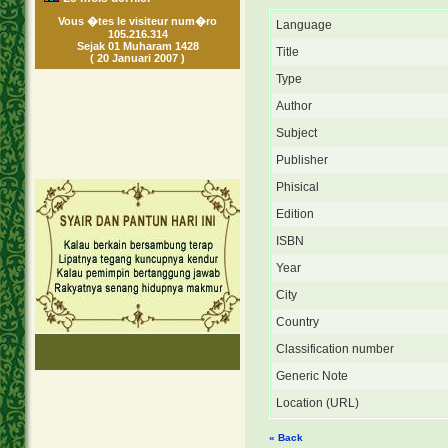
Vous �tes le visiteur num�ro
Language
105.216.314
Sejak 01 Muharam 1428
Title
( 20 Januari 2007 )
Type
Author
Subject
Publisher
Phisical
Edition
ISBN
Year
City
Country
Classification number
Generic Note
Location (URL)
« Back